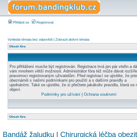
Přihlásit se
Registrovat
Vyhledat témata bez odpovědí
|
Zobrazit aktivní témata
Obsah fóra
Pro přihlášení musíte být registrován. Registrace trvá jen pár vteřin a d
vám mnohem větší možnosti. Administrátor fóra též může dávat rozšíř
pravomoci registrovaným uživatelům. Před registrací se ujistěte, že jst
obeznámili s našimi podmínkami pro použití a s dalšími pravidly a
ujednáními. Také se ujistěte, že si přečtete jakákoliv pravidla, která se 
objeví.
Podmínky pro užívání
|
Ochrana soukromí
Obsah fóra
Bandáž žaludku
|
Chirurgická léčba obezi