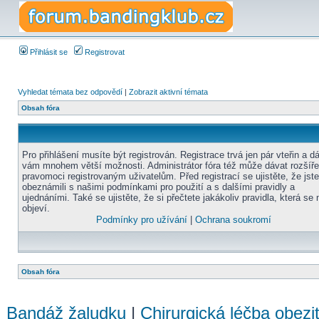
Přihlásit se
Registrovat
Vyhledat témata bez odpovědí
|
Zobrazit aktivní témata
Obsah fóra
Pro přihlášení musíte být registrován. Registrace trvá jen pár vteřin a d
vám mnohem větší možnosti. Administrátor fóra též může dávat rozšíř
pravomoci registrovaným uživatelům. Před registrací se ujistěte, že jst
obeznámili s našimi podmínkami pro použití a s dalšími pravidly a
ujednáními. Také se ujistěte, že si přečtete jakákoliv pravidla, která se 
objeví.
Podmínky pro užívání
|
Ochrana soukromí
Obsah fóra
Bandáž žaludku
|
Chirurgická léčba obezi