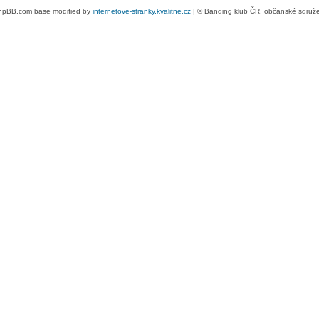
hpBB.com base modified by
internetove-stranky.kvalitne.cz
| © Banding klub ČR, občanské sdruž