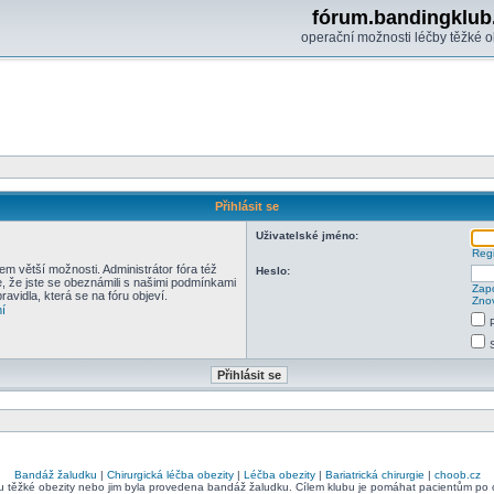
fórum.bandingklub
operační možnosti léčby těžké o
Přihlásit se
Uživatelské jméno:
Regi
em větší možnosti. Administrátor fóra též
Heslo:
e, že jste se obeznámili s našimi podmínkami
Zapo
pravidla, která se na fóru objeví.
Znov
í
Bandáž žaludku
|
Chirurgická léčba obezity
|
Léčba obezity
|
Bariatrická chirurgie
|
choob.cz
bu těžké obezity nebo jim byla provedena bandáž žaludku. Cílem klubu je pomáhat pacientům po ope