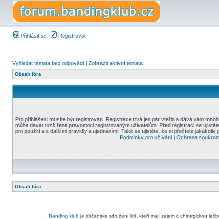
Přihlásit se
Registrovat
Vyhledat témata bez odpovědí
|
Zobrazit aktivní témata
Obsah fóra
Pro přihlášení musíte být registrován. Registrace trvá jen pár vteřin a dává vám mnoh
může dávat rozšířené pravomoci registrovaným uživatelům. Před registrací se ujistět
pro použití a s dalšími pravidly a ujednáními. Také se ujistěte, že si přečtete jakákoliv 
Podmínky pro užívání
|
Ochrana soukrom
Obsah fóra
Banding klub
je občanské sdružení lidí, kteří mají zájem o chirurgickou léč