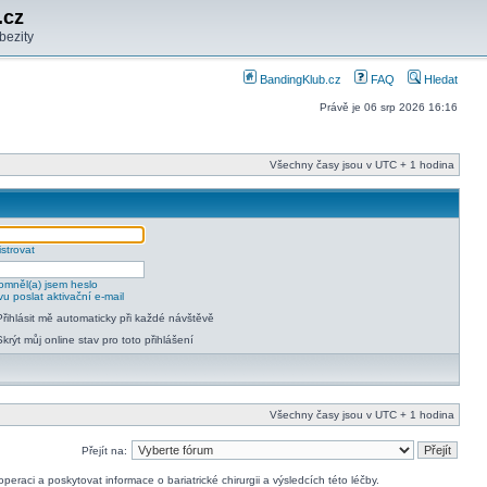
.cz
bezity
BandingKlub.cz
FAQ
Hledat
Právě je 06 srp 2026 16:16
Všechny časy jsou v UTC + 1 hodina
strovat
mněl(a) jsem heslo
u poslat aktivační e-mail
Přihlásit mě automaticky při každé návštěvě
Skrýt můj online stav pro toto přihlášení
Všechny časy jsou v UTC + 1 hodina
Přejít na:
raci a poskytovat informace o bariatrické chirurgii a výsledcích této léčby.