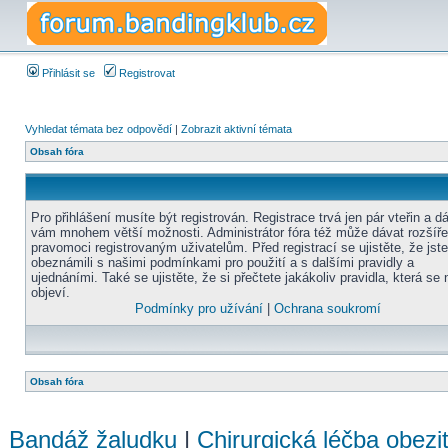
Přihlásit se
Registrovat
Vyhledat témata bez odpovědí
|
Zobrazit aktivní témata
Obsah fóra
Pro přihlášení musíte být registrován. Registrace trvá jen pár vteřin a d
vám mnohem větší možnosti. Administrátor fóra též může dávat rozšíř
pravomoci registrovaným uživatelům. Před registrací se ujistěte, že jst
obeznámili s našimi podmínkami pro použití a s dalšími pravidly a
ujednáními. Také se ujistěte, že si přečtete jakákoliv pravidla, která se 
objeví.
Podmínky pro užívání
|
Ochrana soukromí
Obsah fóra
Bandáž žaludku
|
Chirurgická léčba obezi