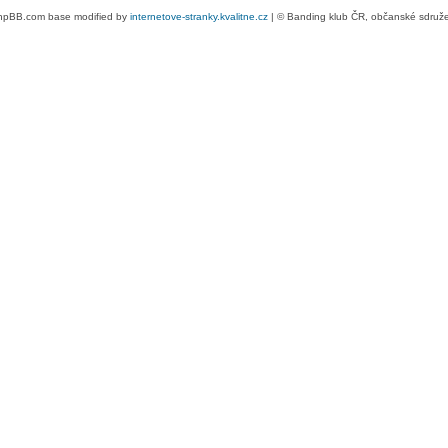
hpBB.com base modified by
internetove-stranky.kvalitne.cz
| © Banding klub ČR, občanské sdruž