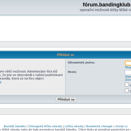
fórum.bandingklub
operační možnosti léčby těžké o
Přihlásit se
Uživatelské jméno:
Regi
em větší možnosti. Administrátor fóra též
Heslo:
e, že jste se obeznámili s našimi podmínkami
Zapo
pravidla, která se na fóru objeví.
Znov
í
Bandáž žaludku
|
Chirurgická léčba obezity
|
Léčba obezity
|
Bariatrická chirurgie
|
choob.cz
bu těžké obezity nebo jim byla provedena bandáž žaludku. Cílem klubu je pomáhat pacientům po ope