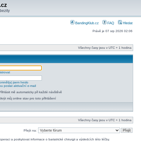
.cz
bezity
BandingKlub.cz
FAQ
Hledat
Právě je 07 srp 2026 02:06
Všechny časy jsou v UTC + 1 hodina
strovat
mněl(a) jsem heslo
u poslat aktivační e-mail
Přihlásit mě automaticky při každé návštěvě
Skrýt můj online stav pro toto přihlášení
Všechny časy jsou v UTC + 1 hodina
Přejít na:
raci a poskytovat informace o bariatrické chirurgii a výsledcích této léčby.