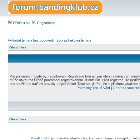
Přihlásit se
Registrovat
Vyhledat témata bez odpovědí
|
Zobrazit aktivní témata
Obsah fóra
Pro přihlášení musíte být registrován. Registrace trvá jen pár vteřin a dává vám mnoh
může dávat rozšířené pravomoci registrovaným uživatelům. Před registrací se ujistět
pro použití a s dalšími pravidly a ujednáními. Také se ujistěte, že si přečtete jakákoliv 
Podmínky pro užívání
|
Ochrana soukrom
Obsah fóra
Banding klub
je občanské sdružení lidí, kteří mají zájem o chirurgickou léč