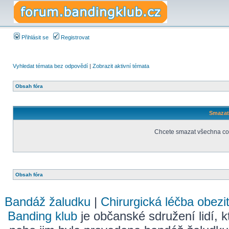
Přihlásit se
Registrovat
Vyhledat témata bez odpovědí
|
Zobrazit aktivní témata
Obsah fóra
Smazat 
Chcete smazat všechna coo
Obsah fóra
Bandáž žaludku
|
Chirurgická léčba obezi
Banding klub
je občanské sdružení lidí, k