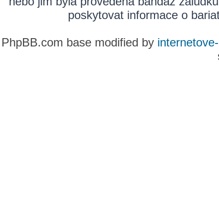
nebo jim byla provedena bandáž žaludku
poskytovat informace o bariatr
PhpBB.com base modified by
internetove-