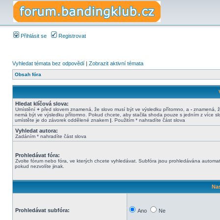
Přihlásit se
Registrovat
Vyhledat témata bez odpovědí
|
Zobrazit aktivní témata
Obsah fóra
Hledat klíčová slova:
Umístění
+
před slovem znamená, že slovo musí být ve výsledku přítomno, a
-
znamená, ž
nemá být ve výsledku přítomno. Pokud chcete, aby stačila shoda pouze s jedním z více sl
umístěte je do závorek oddělené znakem
|
. Použitím * nahradíte část slova
Vyhledat autora:
Zadáním * nahradíte část slova
Prohledávat fóra:
Zvolte fórum nebo fóra, ve kterých chcete vyhledávat. Subfóra jsou prohledávána automat
pokud nezvolíte jinak.
Nas
Prohledávat subfóra:
Ano
Ne