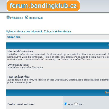
Přihlásit se
Registrovat
Vyhledat témata bez odpovědí
|
Zobrazit aktivní témata
Obsah fóra
Hledat klíčová slova:
Umístění
+
před slovem znamená, že slovo musí být ve výsledku přítomno, a
-
znamená, ž
nemá být ve výsledku přítomno. Pokud chcete, aby stačila shoda pouze s jedním z více sl
umístěte je do závorek oddělené znakem
|
. Použitím * nahradíte část slova
Vyhledat autora:
Zadáním * nahradíte část slova
Prohledávat fóra:
Zvolte fórum nebo fóra, ve kterých chcete vyhledávat. Subfóra jsou prohledávána automat
pokud nezvolíte jinak.
Nas
Prohledávat subfóra:
Ano
Ne