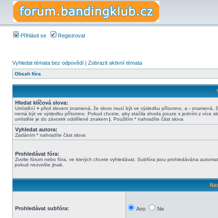
Přihlásit se
Registrovat
Vyhledat témata bez odpovědí
|
Zobrazit aktivní témata
Obsah fóra
Hledat klíčová slova:
Umístění
+
před slovem znamená, že slovo musí být ve výsledku přítomno, a
-
znamená, ž
nemá být ve výsledku přítomno. Pokud chcete, aby stačila shoda pouze s jedním z více sl
umístěte je do závorek oddělené znakem
|
. Použitím * nahradíte část slova
Vyhledat autora:
Zadáním * nahradíte část slova
Prohledávat fóra:
Zvolte fórum nebo fóra, ve kterých chcete vyhledávat. Subfóra jsou prohledávána automat
pokud nezvolíte jinak.
Nas
Prohledávat subfóra:
Ano
Ne