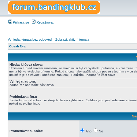
Přihlásit se
Registrovat
Vyhledat témata bez odpovědí
|
Zobrazit aktivní témata
Obsah fóra
Hledat klíčová slova:
Umístění
+
před slovem znamená, že slovo musí být ve výsledku přítomno, a
-
znamená, ž
nemá být ve výsledku přítomno. Pokud chcete, aby stačila shoda pouze s jedním z více sl
umístěte je do závorek oddělené znakem
|
. Použitím * nahradíte část slova
Vyhledat autora:
Zadáním * nahradíte část slova
Prohledávat fóra:
Zvolte fórum nebo fóra, ve kterých chcete vyhledávat. Subfóra jsou prohledávána automat
pokud nezvolíte jinak.
Nas
Prohledávat subfóra:
Ano
Ne