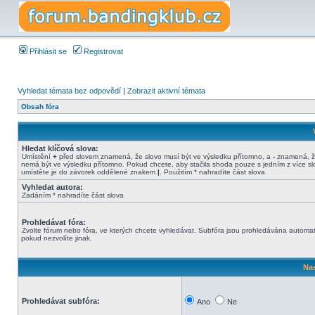
Přihlásit se
Registrovat
Vyhledat témata bez odpovědí
|
Zobrazit aktivní témata
Obsah fóra
Hledat klíčová slova:
Umístění
+
před slovem znamená, že slovo musí být ve výsledku přítomno, a
-
znamená, ž
nemá být ve výsledku přítomno. Pokud chcete, aby stačila shoda pouze s jedním z více sl
umístěte je do závorek oddělené znakem
|
. Použitím * nahradíte část slova
Vyhledat autora:
Zadáním * nahradíte část slova
Prohledávat fóra:
Zvolte fórum nebo fóra, ve kterých chcete vyhledávat. Subfóra jsou prohledávána automat
pokud nezvolíte jinak.
Nas
Prohledávat subfóra:
Ano
Ne