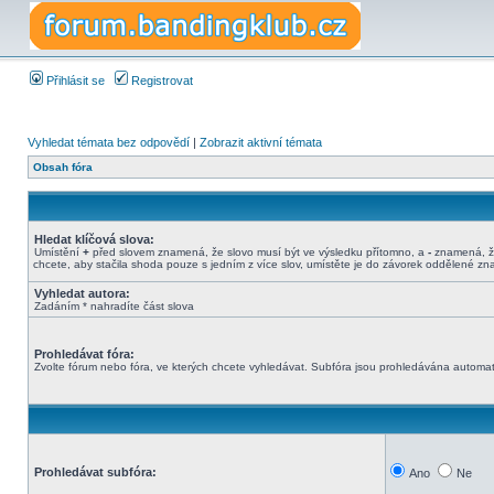
Přihlásit se
Registrovat
Vyhledat témata bez odpovědí
|
Zobrazit aktivní témata
Obsah fóra
Hledat klíčová slova:
Umístění
+
před slovem znamená, že slovo musí být ve výsledku přítomno, a
-
znamená, že
chcete, aby stačila shoda pouze s jedním z více slov, umístěte je do závorek oddělené z
Vyhledat autora:
Zadáním * nahradíte část slova
Prohledávat fóra:
Zvolte fórum nebo fóra, ve kterých chcete vyhledávat. Subfóra jsou prohledávána automati
Prohledávat subfóra:
Ano
Ne