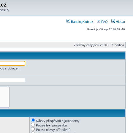
.cz
bezity
BandingKlub.cz
FAQ
Hledat
Právě je 06 srp 2026 02:46
Všechny časy jsou v UTC + 1 hodina
odu s dotazem
Názvy příspěvků a jejich texty
Pouze text příspěvku
Pouze názvy příspěvků