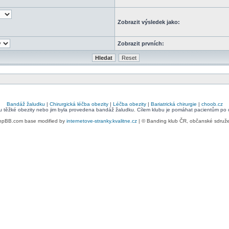
Zobrazit výsledek jako:
Zobrazit prvních:
Bandáž žaludku
|
Chirurgická léčba obezity
|
Léčba obezity
|
Bariatrická chirurgie
|
choob.cz
bu těžké obezity nebo jim byla provedena bandáž žaludku. Cílem klubu je pomáhat pacientům po ope
hpBB.com base modified by
internetove-stranky.kvalitne.cz
| © Banding klub ČR, občanské sdruž