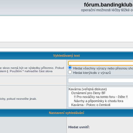
fórum.bandingklub
operační možnosti léčby těžké o
Vyhledávaný text
 slovo nemá být ve výsledku přítomno. Pokud
Hledat všechny výrazy nebo přesnou sh
nakem
|
. Použitím * nahradíte část slova
Hledat kterýkoliv z výrazů
cky, pokud nezvolíte jinak.
Nastavení vyhledávání
Hledat uvnitř: