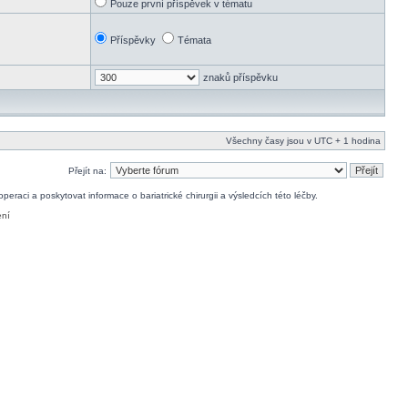
Pouze první příspěvek v tématu
Příspěvky
Témata
znaků příspěvku
Všechny časy jsou v UTC + 1 hodina
Přejít na:
raci a poskytovat informace o bariatrické chirurgii a výsledcích této léčby.
ení