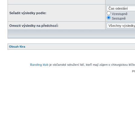
Seřadit výsledky podle:
Vzestupně
Sestupně
Omezit výsledky na předchozí:
Obsah fóra
Banding klub
je občanské sdružení lidí, kteří mají zájem o chirurgickou léč
P