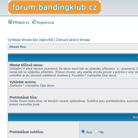
Přihlásit se
Registrovat
Vyhledat témata bez odpovědí
|
Zobrazit aktivní témata
Obsah fóra
Hledat klíčová slova:
Umístění
+
před slovem znamená, že slovo musí být ve výsledku přítomno, a
-
znamená, ž
nemá být ve výsledku přítomno. Pokud chcete, aby stačila shoda pouze s jedním z více sl
umístěte je do závorek oddělené znakem
|
. Použitím * nahradíte část slova
Vyhledat autora:
Zadáním * nahradíte část slova
Prohledávat fóra:
Zvolte fórum nebo fóra, ve kterých chcete vyhledávat. Subfóra jsou prohledávána automat
pokud nezvolíte jinak.
Nas
Prohledávat subfóra:
Ano
Ne