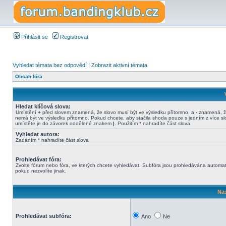
Přihlásit se
Registrovat
Vyhledat témata bez odpovědí
|
Zobrazit aktivní témata
Obsah fóra
Hledat klíčová slova:
Umístění
+
před slovem znamená, že slovo musí být ve výsledku přítomno, a
-
znamená, ž
nemá být ve výsledku přítomno. Pokud chcete, aby stačila shoda pouze s jedním z více sl
umístěte je do závorek oddělené znakem
|
. Použitím * nahradíte část slova
Vyhledat autora:
Zadáním * nahradíte část slova
Prohledávat fóra:
Zvolte fórum nebo fóra, ve kterých chcete vyhledávat. Subfóra jsou prohledávána automat
pokud nezvolíte jinak.
Nas
Prohledávat subfóra:
Ano
Ne