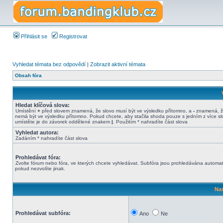
Přihlásit se
Registrovat
Vyhledat témata bez odpovědí
|
Zobrazit aktivní témata
Obsah fóra
Hledat klíčová slova:
Umístění
+
před slovem znamená, že slovo musí být ve výsledku přítomno, a
-
znamená, ž
nemá být ve výsledku přítomno. Pokud chcete, aby stačila shoda pouze s jedním z více sl
umístěte je do závorek oddělené znakem
|
. Použitím * nahradíte část slova
Vyhledat autora:
Zadáním * nahradíte část slova
Prohledávat fóra:
Zvolte fórum nebo fóra, ve kterých chcete vyhledávat. Subfóra jsou prohledávána automat
pokud nezvolíte jinak.
Nas
Prohledávat subfóra:
Ano
Ne