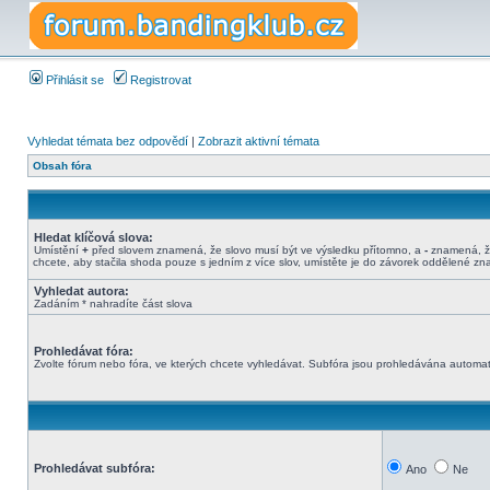
Přihlásit se
Registrovat
Vyhledat témata bez odpovědí
|
Zobrazit aktivní témata
Obsah fóra
Hledat klíčová slova:
Umístění
+
před slovem znamená, že slovo musí být ve výsledku přítomno, a
-
znamená, že
chcete, aby stačila shoda pouze s jedním z více slov, umístěte je do závorek oddělené z
Vyhledat autora:
Zadáním * nahradíte část slova
Prohledávat fóra:
Zvolte fórum nebo fóra, ve kterých chcete vyhledávat. Subfóra jsou prohledávána automati
Prohledávat subfóra:
Ano
Ne