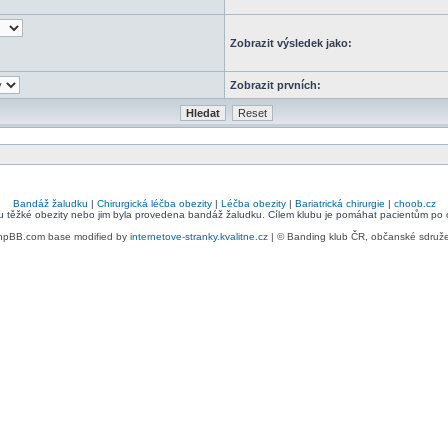
Zobrazit výsledek jako:
Zobrazit prvních:
Bandáž žaludku
|
Chirurgická léčba obezity
|
Léčba obezity
|
Bariatrická chirurgie
|
choob.cz
bu těžké obezity nebo jim byla provedena bandáž žaludku. Cílem klubu je pomáhat pacientům po ope
hpBB.com base modified by
internetove-stranky.kvalitne.cz
| © Banding klub ČR, občanské sdruž