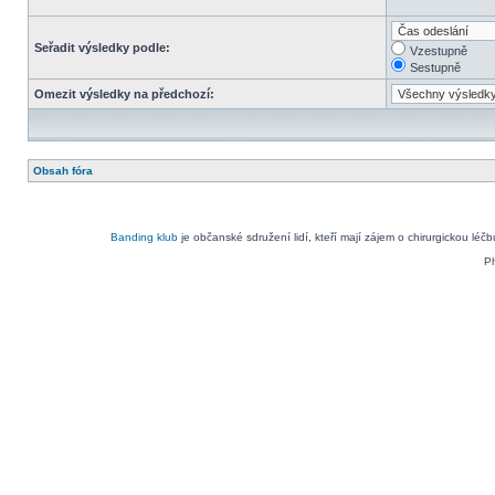
Seřadit výsledky podle:
Vzestupně
Sestupně
Omezit výsledky na předchozí:
Obsah fóra
Banding klub
je občanské sdružení lidí, kteří mají zájem o chirurgickou léč
P