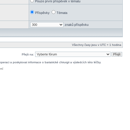
Pouze první příspěvek v tématu
Příspěvky
Témata
znaků příspěvku
Všechny časy jsou v UTC + 1 hodina
Přejít na:
raci a poskytovat informace o bariatrické chirurgii a výsledcích této léčby.
ení