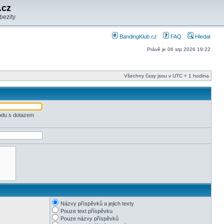
.cz
bezity
BandingKlub.cz
FAQ
Hledat
Právě je 06 srp 2026 19:22
Všechny časy jsou v UTC + 1 hodina
odu s dotazem
Názvy příspěvků a jejich texty
Pouze text příspěvku
Pouze názvy příspěvků