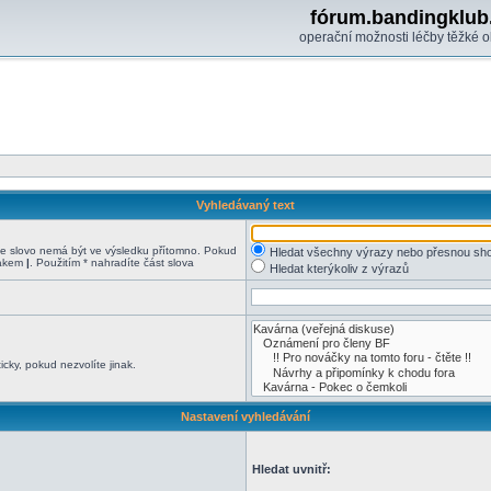
fórum.bandingklub
operační možnosti léčby těžké o
Vyhledávaný text
 slovo nemá být ve výsledku přítomno. Pokud
Hledat všechny výrazy nebo přesnou sh
nakem
|
. Použitím * nahradíte část slova
Hledat kterýkoliv z výrazů
cky, pokud nezvolíte jinak.
Nastavení vyhledávání
Hledat uvnitř: