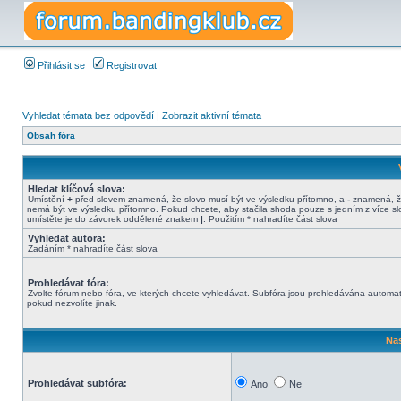
Přihlásit se
Registrovat
Vyhledat témata bez odpovědí
|
Zobrazit aktivní témata
Obsah fóra
Hledat klíčová slova:
Umístění
+
před slovem znamená, že slovo musí být ve výsledku přítomno, a
-
znamená, ž
nemá být ve výsledku přítomno. Pokud chcete, aby stačila shoda pouze s jedním z více sl
umístěte je do závorek oddělené znakem
|
. Použitím * nahradíte část slova
Vyhledat autora:
Zadáním * nahradíte část slova
Prohledávat fóra:
Zvolte fórum nebo fóra, ve kterých chcete vyhledávat. Subfóra jsou prohledávána automat
pokud nezvolíte jinak.
Nas
Prohledávat subfóra:
Ano
Ne