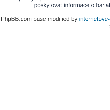
poskytovat informace o bariatr
PhpBB.com base modified by
internetove-