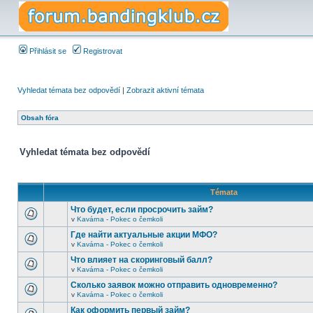
Přihlásit se
Registrovat
Vyhledat témata bez odpovědí
|
Zobrazit aktivní témata
Obsah fóra
Vyhledat témata bez odpovědí
Témata
Что будет, если просрочить займ?
v
Kavárna - Pokec o čemkoli
Где найти актуальные акции МФО?
v
Kavárna - Pokec o čemkoli
Что влияет на скоринговый балл?
v
Kavárna - Pokec o čemkoli
Сколько заявок можно отправить одновременно?
v
Kavárna - Pokec o čemkoli
Как оформить первый займ?