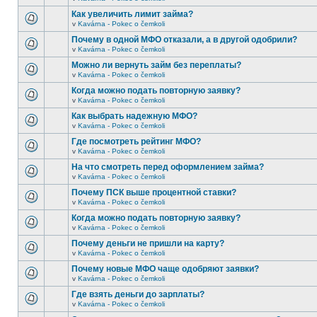
Как увеличить лимит займа?
v
Kavárna - Pokec o čemkoli
Почему в одной МФО отказали, а в другой одобрили?
v
Kavárna - Pokec o čemkoli
Можно ли вернуть займ без переплаты?
v
Kavárna - Pokec o čemkoli
Когда можно подать повторную заявку?
v
Kavárna - Pokec o čemkoli
Как выбрать надежную МФО?
v
Kavárna - Pokec o čemkoli
Где посмотреть рейтинг МФО?
v
Kavárna - Pokec o čemkoli
На что смотреть перед оформлением займа?
v
Kavárna - Pokec o čemkoli
Почему ПСК выше процентной ставки?
v
Kavárna - Pokec o čemkoli
Когда можно подать повторную заявку?
v
Kavárna - Pokec o čemkoli
Почему деньги не пришли на карту?
v
Kavárna - Pokec o čemkoli
Почему новые МФО чаще одобряют заявки?
v
Kavárna - Pokec o čemkoli
Где взять деньги до зарплаты?
v
Kavárna - Pokec o čemkoli