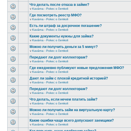
Что делать после отказа в займе?
v
Kavárna - Pokec o čemkoli
Где посмотреть реестр МФО?
v
Kavárna - Pokec o čemkoli
Есть ли штраф за досрочное погашение?
v
Kavárna - Pokec o čemkoli
Какие документы нужны для займа?
v
Kavárna - Pokec o čemkoli
Можно ли получить деньги за 5 минут?
v
Kavárna - Pokec o čemkoli
Передают ли долг коллекторам?
v
Kavárna - Pokec o čemkoli
Где ежедневно публикуют новые предложения МФО?
v
Kavárna - Pokec o čemkoli
Дают ли займ с плохой кредитной историей?
v
Kavárna - Pokec o čemkoli
Передают ли долг коллекторам?
v
Kavárna - Pokec o čemkoli
Что делать, если нечем платить займ?
v
Kavárna - Pokec o čemkoli
Можно ли получить займ на виртуальную карту?
v
Kavárna - Pokec o čemkoli
Какие ошибки чаще всего допускают заемщики?
v
Kavárna - Pokec o čemkoli