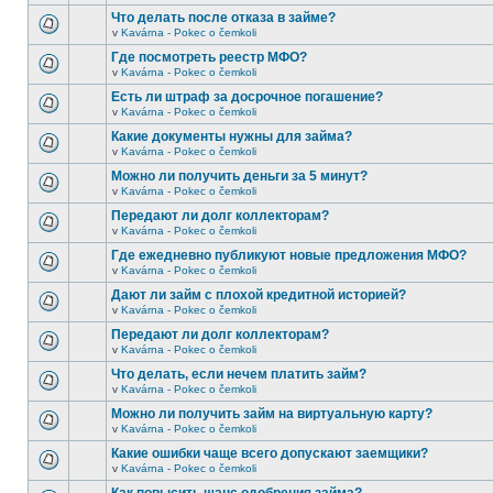
Что делать после отказа в займе?
v
Kavárna - Pokec o čemkoli
Где посмотреть реестр МФО?
v
Kavárna - Pokec o čemkoli
Есть ли штраф за досрочное погашение?
v
Kavárna - Pokec o čemkoli
Какие документы нужны для займа?
v
Kavárna - Pokec o čemkoli
Можно ли получить деньги за 5 минут?
v
Kavárna - Pokec o čemkoli
Передают ли долг коллекторам?
v
Kavárna - Pokec o čemkoli
Где ежедневно публикуют новые предложения МФО?
v
Kavárna - Pokec o čemkoli
Дают ли займ с плохой кредитной историей?
v
Kavárna - Pokec o čemkoli
Передают ли долг коллекторам?
v
Kavárna - Pokec o čemkoli
Что делать, если нечем платить займ?
v
Kavárna - Pokec o čemkoli
Можно ли получить займ на виртуальную карту?
v
Kavárna - Pokec o čemkoli
Какие ошибки чаще всего допускают заемщики?
v
Kavárna - Pokec o čemkoli