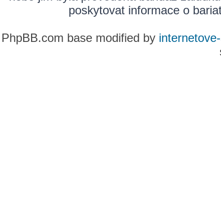
poskytovat informace o bariatr
PhpBB.com base modified by
internetove-