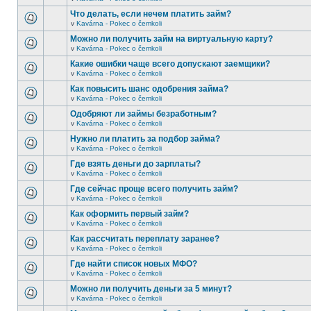
Что делать, если нечем платить займ?
v
Kavárna - Pokec o čemkoli
Можно ли получить займ на виртуальную карту?
v
Kavárna - Pokec o čemkoli
Какие ошибки чаще всего допускают заемщики?
v
Kavárna - Pokec o čemkoli
Как повысить шанс одобрения займа?
v
Kavárna - Pokec o čemkoli
Одобряют ли займы безработным?
v
Kavárna - Pokec o čemkoli
Нужно ли платить за подбор займа?
v
Kavárna - Pokec o čemkoli
Где взять деньги до зарплаты?
v
Kavárna - Pokec o čemkoli
Где сейчас проще всего получить займ?
v
Kavárna - Pokec o čemkoli
Как оформить первый займ?
v
Kavárna - Pokec o čemkoli
Как рассчитать переплату заранее?
v
Kavárna - Pokec o čemkoli
Где найти список новых МФО?
v
Kavárna - Pokec o čemkoli
Можно ли получить деньги за 5 минут?
v
Kavárna - Pokec o čemkoli