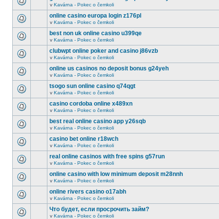
v
Kavárna - Pokec o čemkoli
online casino europa login z176pl
v
Kavárna - Pokec o čemkoli
best non uk online casino u399qe
v
Kavárna - Pokec o čemkoli
clubwpt online poker and casino j86vzb
v
Kavárna - Pokec o čemkoli
online us casinos no deposit bonus g24yeh
v
Kavárna - Pokec o čemkoli
tsogo sun online casino q74qgt
v
Kavárna - Pokec o čemkoli
casino cordoba online x489xn
v
Kavárna - Pokec o čemkoli
best real online casino app y26sqb
v
Kavárna - Pokec o čemkoli
casino bet online r18wch
v
Kavárna - Pokec o čemkoli
real online casinos with free spins g57run
v
Kavárna - Pokec o čemkoli
online casino with low minimum deposit m28nnh
v
Kavárna - Pokec o čemkoli
online rivers casino o17abh
v
Kavárna - Pokec o čemkoli
Что будет, если просрочить займ?
v
Kavárna - Pokec o čemkoli