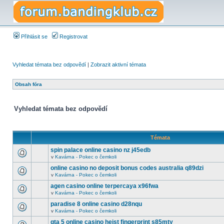
Přihlásit se
Registrovat
Vyhledat témata bez odpovědí
|
Zobrazit aktivní témata
Obsah fóra
Vyhledat témata bez odpovědí
Témata
spin palace online casino nz j45edb
v
Kavárna - Pokec o čemkoli
online casino no deposit bonus codes australia q89dzi
v
Kavárna - Pokec o čemkoli
agen casino online terpercaya x96fwa
v
Kavárna - Pokec o čemkoli
paradise 8 online casino d28nqu
v
Kavárna - Pokec o čemkoli
gta 5 online casino heist fingerprint s85mty