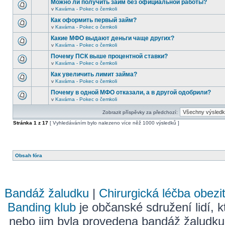
Можно ли получить займ без официальной работы?
v
Kavárna - Pokec o čemkoli
Как оформить первый займ?
v
Kavárna - Pokec o čemkoli
Какие МФО выдают деньги чаще других?
v
Kavárna - Pokec o čemkoli
Почему ПСК выше процентной ставки?
v
Kavárna - Pokec o čemkoli
Как увеличить лимит займа?
v
Kavárna - Pokec o čemkoli
Почему в одной МФО отказали, а в другой одобрили?
v
Kavárna - Pokec o čemkoli
Zobrazit příspěvky za předchozí:
Stránka
1
z
17
[ Vyhledáváním bylo nalezeno více něž 1000 výsledků ]
Obsah fóra
Bandáž žaludku
|
Chirurgická léčba obezi
Banding klub
je občanské sdružení lidí, k
nebo jim byla provedena bandáž žaludku