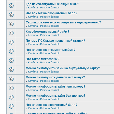
Где найти актуальные акции МФО?
v
Kavárna - Pokec o čemkoli
Что влияет на скоринговый балл?
v
Kavárna - Pokec o čemkoli
Сколько заявок можно отправить одновременно?
v
Kavárna - Pokec o čemkoli
Как оформить первый займ?
v
Kavárna - Pokec o čemkoli
Почему ПСК выше процентной ставки?
v
Kavárna - Pokec o čemkoli
Что влияет на стоимость займа?
v
Kavárna - Pokec o čemkoli
Что такое микрозайм?
v
Kavárna - Pokec o čemkoli
Можно ли получить займ на виртуальную карту?
v
Kavárna - Pokec o čemkoli
Можно ли получить деньги за 5 минут?
v
Kavárna - Pokec o čemkoli
Можно ли оформить займ пенсионеру?
v
Kavárna - Pokec o čemkoli
Можно ли оформить займ без звонков?
v
Kavárna - Pokec o čemkoli
Что влияет на скоринговый балл?
v
Kavárna - Pokec o čemkoli