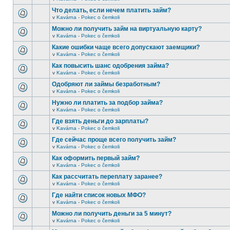
Что делать, если нечем платить займ?
v
Kavárna - Pokec o čemkoli
Можно ли получить займ на виртуальную карту?
v
Kavárna - Pokec o čemkoli
Какие ошибки чаще всего допускают заемщики?
v
Kavárna - Pokec o čemkoli
Как повысить шанс одобрения займа?
v
Kavárna - Pokec o čemkoli
Одобряют ли займы безработным?
v
Kavárna - Pokec o čemkoli
Нужно ли платить за подбор займа?
v
Kavárna - Pokec o čemkoli
Где взять деньги до зарплаты?
v
Kavárna - Pokec o čemkoli
Где сейчас проще всего получить займ?
v
Kavárna - Pokec o čemkoli
Как оформить первый займ?
v
Kavárna - Pokec o čemkoli
Как рассчитать переплату заранее?
v
Kavárna - Pokec o čemkoli
Где найти список новых МФО?
v
Kavárna - Pokec o čemkoli
Можно ли получить деньги за 5 минут?
v
Kavárna - Pokec o čemkoli