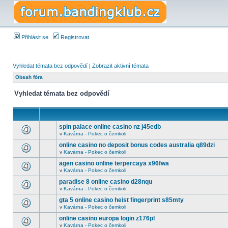
Přihlásit se
Registrovat
Vyhledat témata bez odpovědí
|
Zobrazit aktivní témata
Obsah fóra
Vyhledat témata bez odpovědí
spin palace online casino nz j45edb
v
Kavárna - Pokec o čemkoli
online casino no deposit bonus codes australia q89dzi
v
Kavárna - Pokec o čemkoli
agen casino online terpercaya x96fwa
v
Kavárna - Pokec o čemkoli
paradise 8 online casino d28nqu
v
Kavárna - Pokec o čemkoli
gta 5 online casino heist fingerprint s85mty
v
Kavárna - Pokec o čemkoli
online casino europa login z176pl
v
Kavárna - Pokec o čemkoli