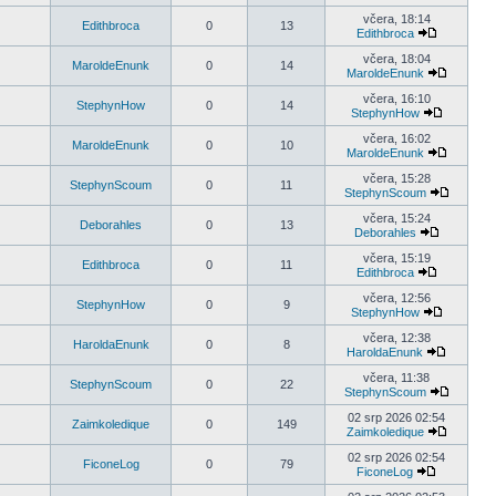
včera, 18:14
Edithbroca
0
13
Edithbroca
včera, 18:04
MaroldeEnunk
0
14
MaroldeEnunk
včera, 16:10
StephynHow
0
14
StephynHow
včera, 16:02
MaroldeEnunk
0
10
MaroldeEnunk
včera, 15:28
StephynScoum
0
11
StephynScoum
včera, 15:24
Deborahles
0
13
Deborahles
včera, 15:19
Edithbroca
0
11
Edithbroca
včera, 12:56
StephynHow
0
9
StephynHow
včera, 12:38
HaroldaEnunk
0
8
HaroldaEnunk
včera, 11:38
StephynScoum
0
22
StephynScoum
02 srp 2026 02:54
Zaimkoledique
0
149
Zaimkoledique
02 srp 2026 02:54
FiconeLog
0
79
FiconeLog