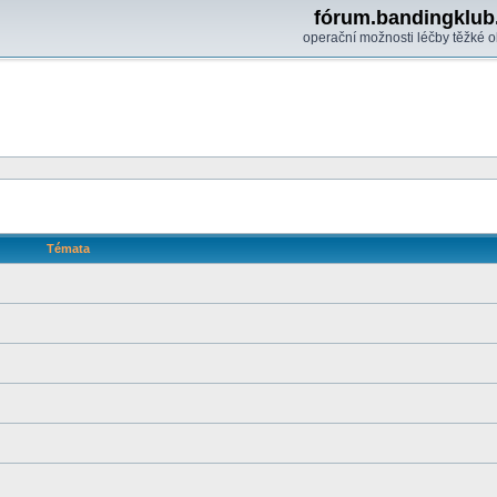
fórum.bandingklub
operační možnosti léčby těžké o
Témata