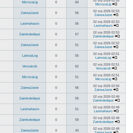
02 srp 2026 02:53
MicrozaLig
0
60
MicrozaLig
02 srp 2026 02:53
ZaineaJaste
0
56
ZaineaJaste
02 srp 2026 02:53
Lasimahauro
0
56
Lasimahauro
02 srp 2026 02:53
Zaimkoledique
0
57
Zaimkoledique
02 srp 2026 02:52
ZaineaJaste
0
51
ZaineaJaste
02 srp 2026 02:51
LainstaLog
0
55
LainstaLog
02 srp 2026 02:51
Venzaicob
0
62
Venzaicob
02 srp 2026 02:51
MicrozaLig
0
51
MicrozaLig
02 srp 2026 02:50
ZaineaJaste
0
56
ZaineaJaste
02 srp 2026 02:49
Zaimkoledique
0
55
Zaimkoledique
02 srp 2026 02:49
Lasimahauro
0
51
Lasimahauro
02 srp 2026 02:48
Zaimkoledique
0
59
Zaimkoledique
02 srp 2026 02:48
ZaineaJaste
0
43
ZaineaJaste