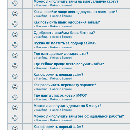
Можно ли получить займ на виртуальную карту?
v
Kavárna - Pokec o čemkoli
Какие ошибки чаще всего допускают заемщики?
v
Kavárna - Pokec o čemkoli
Как повысить шанс одобрения займа?
v
Kavárna - Pokec o čemkoli
Одобряют ли займы безработным?
v
Kavárna - Pokec o čemkoli
Нужно ли платить за подбор займа?
v
Kavárna - Pokec o čemkoli
Где взять деньги до зарплаты?
v
Kavárna - Pokec o čemkoli
Где сейчас проще всего получить займ?
v
Kavárna - Pokec o čemkoli
Как оформить первый займ?
v
Kavárna - Pokec o čemkoli
Как рассчитать переплату заранее?
v
Kavárna - Pokec o čemkoli
Где найти список новых МФО?
v
Kavárna - Pokec o čemkoli
Можно ли получить деньги за 5 минут?
v
Kavárna - Pokec o čemkoli
Можно ли получить займ без официальной работы?
v
Kavárna - Pokec o čemkoli
Как оформить первый займ?