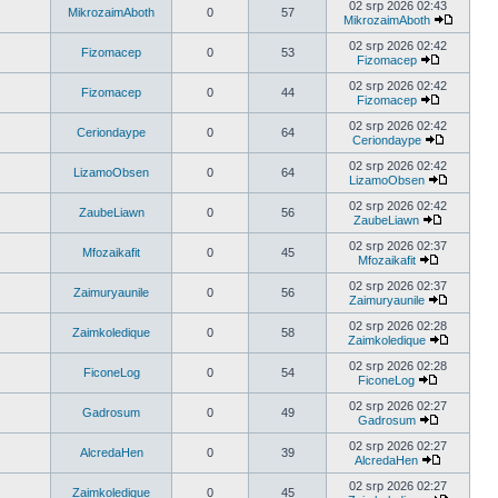
02 srp 2026 02:43
MikrozaimAboth
0
57
MikrozaimAboth
02 srp 2026 02:42
Fizomacep
0
53
Fizomacep
02 srp 2026 02:42
Fizomacep
0
44
Fizomacep
02 srp 2026 02:42
Ceriondaype
0
64
Ceriondaype
02 srp 2026 02:42
LizamoObsen
0
64
LizamoObsen
02 srp 2026 02:42
ZaubeLiawn
0
56
ZaubeLiawn
02 srp 2026 02:37
Mfozaikafit
0
45
Mfozaikafit
02 srp 2026 02:37
Zaimuryaunile
0
56
Zaimuryaunile
02 srp 2026 02:28
Zaimkoledique
0
58
Zaimkoledique
02 srp 2026 02:28
FiconeLog
0
54
FiconeLog
02 srp 2026 02:27
Gadrosum
0
49
Gadrosum
02 srp 2026 02:27
AlcredaHen
0
39
AlcredaHen
02 srp 2026 02:27
Zaimkoledique
0
45