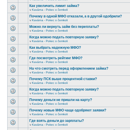
Как увеличить лимит займа?
v
Kavárna - Pokec o čemkoli
Почему в одной МФО отказали, а в другой одобрили?
v
Kavárna - Pokec o čemkoli
Можно ли вернуть займ без переплаты?
v
Kavárna - Pokec o čemkoli
Когда можно подать повторную заявку?
v
Kavárna - Pokec o čemkoli
Как выбрать надежную МФО?
v
Kavárna - Pokec o čemkoli
Где посмотреть рейтинг МФО?
v
Kavárna - Pokec o čemkoli
На что смотреть перед оформлением займа?
v
Kavárna - Pokec o čemkoli
Почему ПСК выше процентной ставки?
v
Kavárna - Pokec o čemkoli
Когда можно подать повторную заявку?
v
Kavárna - Pokec o čemkoli
Почему деньги не пришли на карту?
v
Kavárna - Pokec o čemkoli
Почему новые МФО чаще одобряют заявки?
v
Kavárna - Pokec o čemkoli
Где взять деньги до зарплаты?
v
Kavárna - Pokec o čemkoli