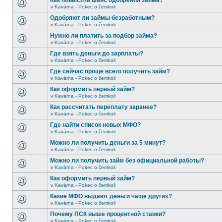
Как повысить шанс одобрения займа?
v
Kavárna - Pokec o čemkoli
Одобряют ли займы безработным?
v
Kavárna - Pokec o čemkoli
Нужно ли платить за подбор займа?
v
Kavárna - Pokec o čemkoli
Где взять деньги до зарплаты?
v
Kavárna - Pokec o čemkoli
Где сейчас проще всего получить займ?
v
Kavárna - Pokec o čemkoli
Как оформить первый займ?
v
Kavárna - Pokec o čemkoli
Как рассчитать переплату заранее?
v
Kavárna - Pokec o čemkoli
Где найти список новых МФО?
v
Kavárna - Pokec o čemkoli
Можно ли получить деньги за 5 минут?
v
Kavárna - Pokec o čemkoli
Можно ли получить займ без официальной работы?
v
Kavárna - Pokec o čemkoli
Как оформить первый займ?
v
Kavárna - Pokec o čemkoli
Какие МФО выдают деньги чаще других?
v
Kavárna - Pokec o čemkoli
Почему ПСК выше процентной ставки?
v
Kavárna - Pokec o čemkoli