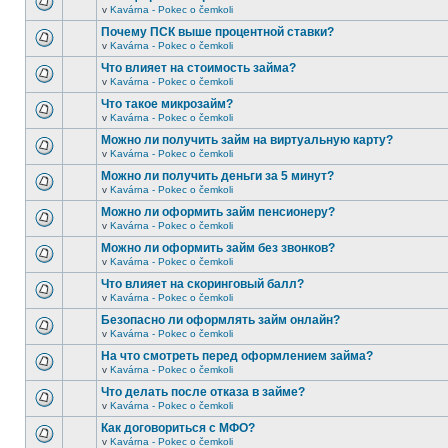
v
Kavárna - Pokec o čemkoli
Почему ПСК выше процентной ставки?
v
Kavárna - Pokec o čemkoli
Что влияет на стоимость займа?
v
Kavárna - Pokec o čemkoli
Что такое микрозайм?
v
Kavárna - Pokec o čemkoli
Можно ли получить займ на виртуальную карту?
v
Kavárna - Pokec o čemkoli
Можно ли получить деньги за 5 минут?
v
Kavárna - Pokec o čemkoli
Можно ли оформить займ пенсионеру?
v
Kavárna - Pokec o čemkoli
Можно ли оформить займ без звонков?
v
Kavárna - Pokec o čemkoli
Что влияет на скоринговый балл?
v
Kavárna - Pokec o čemkoli
Безопасно ли оформлять займ онлайн?
v
Kavárna - Pokec o čemkoli
На что смотреть перед оформлением займа?
v
Kavárna - Pokec o čemkoli
Что делать после отказа в займе?
v
Kavárna - Pokec o čemkoli
Как договориться с МФО?
v
Kavárna - Pokec o čemkoli