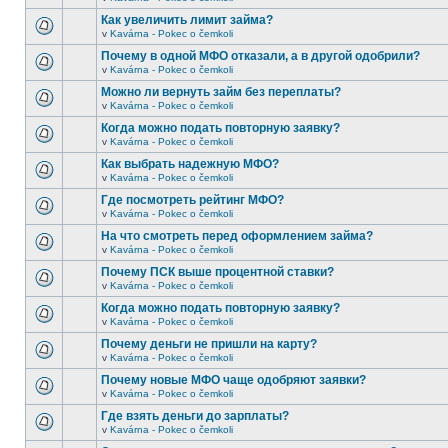
Как увеличить лимит займа?
v
Kavárna - Pokec o čemkoli
Почему в одной МФО отказали, а в другой одобрили?
v
Kavárna - Pokec o čemkoli
Можно ли вернуть займ без переплаты?
v
Kavárna - Pokec o čemkoli
Когда можно подать повторную заявку?
v
Kavárna - Pokec o čemkoli
Как выбрать надежную МФО?
v
Kavárna - Pokec o čemkoli
Где посмотреть рейтинг МФО?
v
Kavárna - Pokec o čemkoli
На что смотреть перед оформлением займа?
v
Kavárna - Pokec o čemkoli
Почему ПСК выше процентной ставки?
v
Kavárna - Pokec o čemkoli
Когда можно подать повторную заявку?
v
Kavárna - Pokec o čemkoli
Почему деньги не пришли на карту?
v
Kavárna - Pokec o čemkoli
Почему новые МФО чаще одобряют заявки?
v
Kavárna - Pokec o čemkoli
Где взять деньги до зарплаты?
v
Kavárna - Pokec o čemkoli