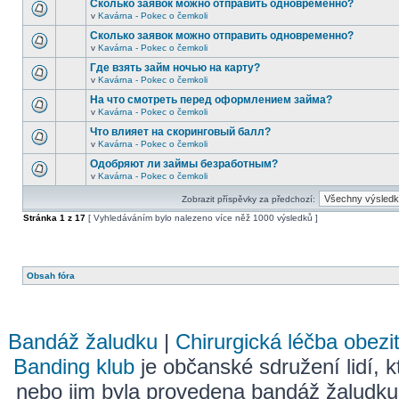
Сколько заявок можно отправить одновременно?
v
Kavárna - Pokec o čemkoli
Сколько заявок можно отправить одновременно?
v
Kavárna - Pokec o čemkoli
Где взять займ ночью на карту?
v
Kavárna - Pokec o čemkoli
На что смотреть перед оформлением займа?
v
Kavárna - Pokec o čemkoli
Что влияет на скоринговый балл?
v
Kavárna - Pokec o čemkoli
Одобряют ли займы безработным?
v
Kavárna - Pokec o čemkoli
Zobrazit příspěvky za předchozí:
Stránka
1
z
17
[ Vyhledáváním bylo nalezeno více něž 1000 výsledků ]
Obsah fóra
Bandáž žaludku
|
Chirurgická léčba obezi
Banding klub
je občanské sdružení lidí, k
nebo jim byla provedena bandáž žaludku