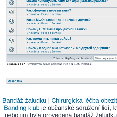
Можно ли получить займ без официальной работы?
v
Kavárna - Pokec o čemkoli
Как оформить первый займ?
v
Kavárna - Pokec o čemkoli
Какие МФО выдают деньги чаще других?
v
Kavárna - Pokec o čemkoli
Почему ПСК выше процентной ставки?
v
Kavárna - Pokec o čemkoli
Как увеличить лимит займа?
v
Kavárna - Pokec o čemkoli
Почему в одной МФО отказали, а в другой одобрили?
v
Kavárna - Pokec o čemkoli
Zobrazit příspěvky za předchozí:
Stránka
1
z
17
[ Vyhledáváním bylo nalezeno více něž 1000 výsledků ]
Obsah fóra
Bandáž žaludku
|
Chirurgická léčba obezi
Banding klub
je občanské sdružení lidí, k
nebo jim byla provedena bandáž žaludku