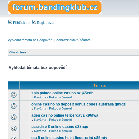
Přihlásit se
Registrovat
Vyhledat témata bez odpovědí
|
Zobrazit aktivní témata
Obsah fóra
Vyhledat témata bez odpovědí
Témata
spin palace online casino nz j45edb
v
Kavárna - Pokec o čemkoli
online casino no deposit bonus codes australia q89dzi
v
Kavárna - Pokec o čemkoli
agen casino online terpercaya x96fwa
v
Kavárna - Pokec o čemkoli
paradise 8 online casino d28nqu
v
Kavárna - Pokec o čemkoli
gta 5 online casino heist fingerprint s85mty