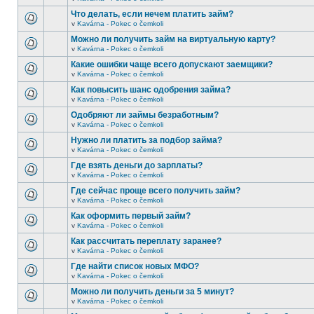
Что делать, если нечем платить займ?
v
Kavárna - Pokec o čemkoli
Можно ли получить займ на виртуальную карту?
v
Kavárna - Pokec o čemkoli
Какие ошибки чаще всего допускают заемщики?
v
Kavárna - Pokec o čemkoli
Как повысить шанс одобрения займа?
v
Kavárna - Pokec o čemkoli
Одобряют ли займы безработным?
v
Kavárna - Pokec o čemkoli
Нужно ли платить за подбор займа?
v
Kavárna - Pokec o čemkoli
Где взять деньги до зарплаты?
v
Kavárna - Pokec o čemkoli
Где сейчас проще всего получить займ?
v
Kavárna - Pokec o čemkoli
Как оформить первый займ?
v
Kavárna - Pokec o čemkoli
Как рассчитать переплату заранее?
v
Kavárna - Pokec o čemkoli
Где найти список новых МФО?
v
Kavárna - Pokec o čemkoli
Можно ли получить деньги за 5 минут?
v
Kavárna - Pokec o čemkoli