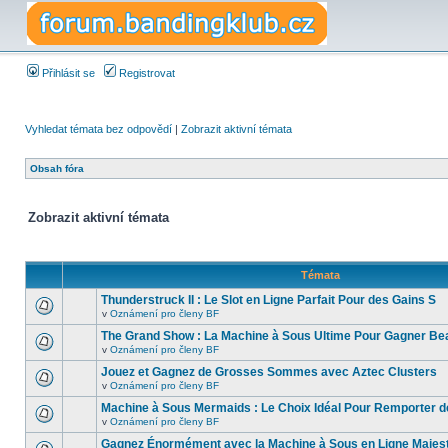
Přihlásit se
Registrovat
Vyhledat témata bez odpovědí
|
Zobrazit aktivní témata
Obsah fóra
Zobrazit aktivní témata
Témata
Thunderstruck II : Le Slot en Ligne Parfait Pour des Gains S
v
Oznámení pro členy BF
The Grand Show : La Machine à Sous Ultime Pour Gagner B
v
Oznámení pro členy BF
Jouez et Gagnez de Grosses Sommes avec Aztec Clusters
v
Oznámení pro členy BF
Machine à Sous Mermaids : Le Choix Idéal Pour Remporter d
v
Oznámení pro členy BF
Gagnez Énormément avec la Machine à Sous en Ligne Majest