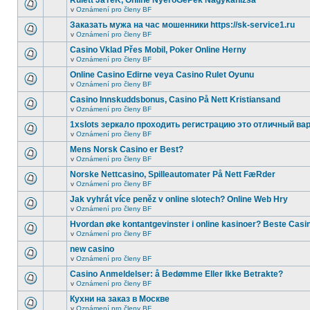
Rulett JáTéK, Online NyerőGéPek Nagykanizsa
v
Oznámení pro členy BF
Заказать мужа на час мошенники https://sk-service1.ru
v
Oznámení pro členy BF
Casino Vklad Přes Mobil, Poker Online Herny
v
Oznámení pro členy BF
Online Casino Edirne veya Casino Rulet Oyunu
v
Oznámení pro členy BF
Casino Innskuddsbonus, Casino På Nett Kristiansand
v
Oznámení pro členy BF
1xslots зеркало проходить регистрацию это отличный ва
v
Oznámení pro členy BF
Mens Norsk Casino er Best?
v
Oznámení pro členy BF
Norske Nettcasino, Spilleautomater På Nett FæRder
v
Oznámení pro členy BF
Jak vyhrát více peněz v online slotech? Online Web Hry
v
Oznámení pro členy BF
Hvordan øke kontantgevinster i online kasinoer? Beste Casi
v
Oznámení pro členy BF
new casino
v
Oznámení pro členy BF
Casino Anmeldelser: å Bedømme Eller Ikke Betrakte?
v
Oznámení pro členy BF
Кухни на заказ в Москве
v
Oznámení pro členy BF