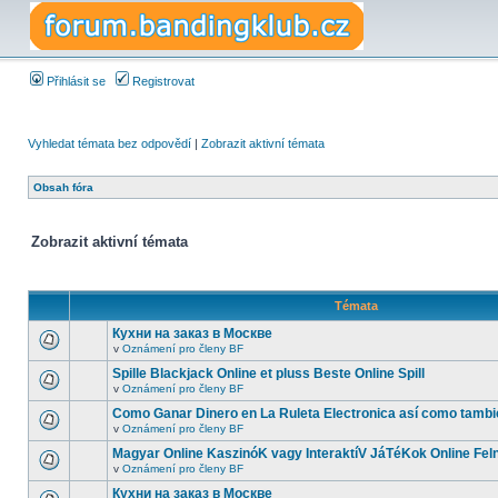
Přihlásit se
Registrovat
Vyhledat témata bez odpovědí
|
Zobrazit aktivní témata
Obsah fóra
Zobrazit aktivní témata
Témata
Кухни на заказ в Москве
v
Oznámení pro členy BF
Spille Blackjack Online et pluss Beste Online Spill
v
Oznámení pro členy BF
Como Ganar Dinero en La Ruleta Electronica así como tambi
v
Oznámení pro členy BF
Magyar Online KaszinóK vagy InteraktíV JáTéKok Online Fel
v
Oznámení pro členy BF
Кухни на заказ в Москве