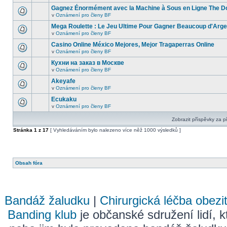
Gagnez Énormément avec la Machine à Sous en Ligne The D
v
Oznámení pro členy BF
Mega Roulette : Le Jeu Ultime Pour Gagner Beaucoup d'Arge
v
Oznámení pro členy BF
Casino Online México Mejores, Mejor Tragaperras Online
v
Oznámení pro členy BF
Кухни на заказ в Москве
v
Oznámení pro členy BF
Akeyafe
v
Oznámení pro členy BF
Ecukaku
v
Oznámení pro členy BF
Zobrazit příspěvky za p
Stránka
1
z
17
[ Vyhledáváním bylo nalezeno více něž 1000 výsledků ]
Obsah fóra
Bandáž žaludku
|
Chirurgická léčba obezi
Banding klub
je občanské sdružení lidí, k