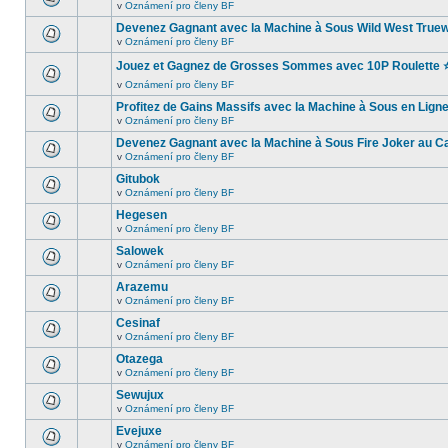
v
Oznámení pro členy BF
Devenez Gagnant avec la Machine à Sous Wild West True
v
Oznámení pro členy BF
Jouez et Gagnez de Grosses Sommes avec 10P Roulette 
v
Oznámení pro členy BF
Profitez de Gains Massifs avec la Machine à Sous en Lign
v
Oznámení pro členy BF
Devenez Gagnant avec la Machine à Sous Fire Joker au C
v
Oznámení pro členy BF
Gitubok
v
Oznámení pro členy BF
Hegesen
v
Oznámení pro členy BF
Salowek
v
Oznámení pro členy BF
Arazemu
v
Oznámení pro členy BF
Cesinaf
v
Oznámení pro členy BF
Otazega
v
Oznámení pro členy BF
Sewujux
v
Oznámení pro členy BF
Evejuxe
v
Oznámení pro členy BF