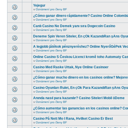
Yejegur
v
Oznámení pro členy BF
¿Cómo ganar dinero rápidamente? Casino Online Colombi
v
Oznámení pro členy BF
Canlı Casino Ne Demek yanı sıra Dogecoin Casino
v
Oznámení pro členy BF
Deneme Spin Veren Siteler, En çOk KazandıRan şAns Oyun
v
Oznámení pro členy BF
A legjobb játékok pénznyeréshez? Online NyerőGéPek Ve
v
Oznámení pro členy BF
Online Casino S Českou Licenci kromě toho Automaty Ca
v
Oznámení pro členy BF
Casino Med Raske Uttak, Nye Online Casinoer
v
Oznámení pro členy BF
¿Cómo ganar mucho dinero en los casinos online? Mejor
v
Oznámení pro členy BF
Casino Oyunları Rulet, En çOk Para KazandıRan şAns Oyu
v
Oznámení pro členy BF
Anında nasıl para kazanılır? Casino Siteleri Mobil öDeme
v
Oznámení pro členy BF
¿Cómo aumentar las ganancias en los casinos online? C
v
Oznámení pro členy BF
Casino På Nett Mo I Rana, Hvilket Casino Er Best
v
Oznámení pro členy BF