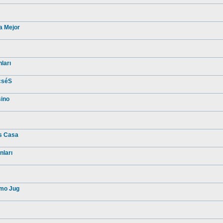
a Mejor
ları
cséS
sino
es Casa
nları
omo Jug