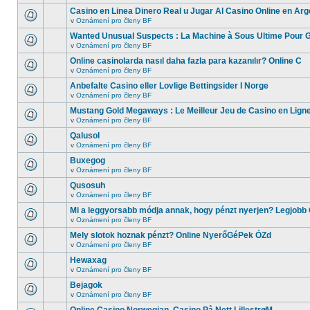
Casino en Linea Dinero Real u Jugar Al Casino Online en Arg
v
Oznámení pro členy BF
Wanted Unusual Suspects : La Machine à Sous Ultime Pour 
v
Oznámení pro členy BF
Online casinolarda nasıl daha fazla para kazanılır? Online C
v
Oznámení pro členy BF
Anbefalte Casino eller Lovlige Bettingsider I Norge
v
Oznámení pro členy BF
Mustang Gold Megaways : Le Meilleur Jeu de Casino en Lign
v
Oznámení pro členy BF
Qalusol
v
Oznámení pro členy BF
Buxegog
v
Oznámení pro členy BF
Qusosuh
v
Oznámení pro členy BF
Mi a leggyorsabb módja annak, hogy pénzt nyerjen? Legjobb
v
Oznámení pro členy BF
Mely slotok hoznak pénzt? Online NyerőGéPek ÓZd
v
Oznámení pro členy BF
Hewaxag
v
Oznámení pro členy BF
Bejagok
v
Oznámení pro členy BF