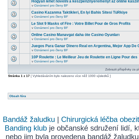
Hogyan lehet növelni a készpénznyereményt az online kaszi
v
Oznámení pro členy BF
Casino Kazanma Taktikleri, En Iyi Bahis Sitesi TüRkiye
v
Oznámení pro členy BF
Le Slot 9 Masks of Fire : Votre Billet Pour de Gros Profits
v
Oznámení pro členy BF
Online Casino Manavgat daha öte Casino Oyunları
v
Oznámení pro členy BF
Juegos Para Ganar Dinero Real en Argentina, Mejor App De 
v
Oznámení pro členy BF
10P Roulette : Le Meilleur Jeu de Roulette en Ligne Pour des
v
Oznámení pro členy BF
Zobrazit příspěvky za p
Stránka
1
z
17
[ Vyhledáváním bylo nalezeno více něž 1000 výsledků ]
Obsah fóra
Bandáž žaludku
|
Chirurgická léčba obezi
Banding klub
je občanské sdružení lidí, k
nebo jim byla provedena bandáž žaludku