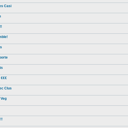
es Casi
n
!!
mble!
ns
porte
ts
s €€€
ec Clus
 Veg
!!