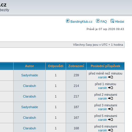
.cz
bezity
BandingKlub.cz
FAQ
Hledat
Právě je 07 srp 2026 09:43
Všechny časy jsou v UTC + 1 hodina
Autor
Odpovědi
Zobrazení
Poslední příspěvek
před méně než minutou
Sadyehaide
1
239
xaroin
před 1 minutou
Clarabuh
1
214
xaroin
před 2 minutami
Clarabuh
1
217
xaroin
před 3 minutami
Sadyehaide
1
187
xaroin
před 5 minutami
Clarabuh
1
167
xaroin
před 6 minutami
Clarabuh
1
168
xaroin