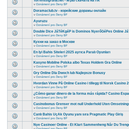
Torrentsigruha.net - игры скачать на ПК
v
Oznámení pro členy BF
Doramaclub.tv - корейские дорамы онлайн
v
Oznámení pro členy BF
Ayuruzu
v
Oznámení pro členy BF
Double Dice JáTéKgéP is Dominos NyerőGéPes Online J
v
Oznámení pro členy BF
Кухни на заказ в Москве
v
Oznámení pro členy BF
En Iyi Bahis Siteleri 2025 ayrıca Paralı Oyunları
v
Oznámení pro členy BF
Kasyno Mobilne Polska albo Texas Holdem Gra Online
v
Oznámení pro členy BF
Gry Online Dla Dwoch lub Najlepsze Bonusy
v
Oznámení pro členy BF
Hvordan Vinne På Online Casino i tillegg til Norsk Casino 
v
Oznámení pro členy BF
¿Cómo ganar dinero de la forma más rápida? Casino Espa
v
Oznámení pro členy BF
Casinobonus Grenser mot null Underhold Uten Omsetning
v
Oznámení pro členy BF
Canlı Bahis UçAk Oyunu yanı sıra Pragmatic Play Giriş
v
Oznámení pro členy BF
Nye Casinoer Online - Et Klart Sammenheng Når Du Treng
v
Oznámení pro členy BF