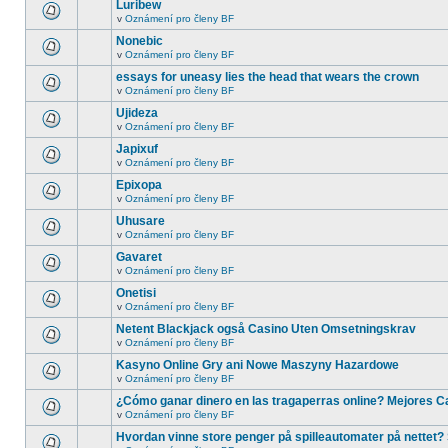
Luribew
v
Oznámení pro členy BF
Nonebic
v
Oznámení pro členy BF
essays for uneasy lies the head that wears the crown
v
Oznámení pro členy BF
Ujideza
v
Oznámení pro členy BF
Japixuf
v
Oznámení pro členy BF
Epixopa
v
Oznámení pro členy BF
Uhusare
v
Oznámení pro členy BF
Gavaret
v
Oznámení pro členy BF
Onetisi
v
Oznámení pro členy BF
Netent Blackjack også Casino Uten Omsetningskrav
v
Oznámení pro členy BF
Kasyno Online Gry ani Nowe Maszyny Hazardowe
v
Oznámení pro členy BF
¿Cómo ganar dinero en las tragaperras online? Mejores C
v
Oznámení pro členy BF
Hvordan vinne store penger på spilleautomater på nettet? 