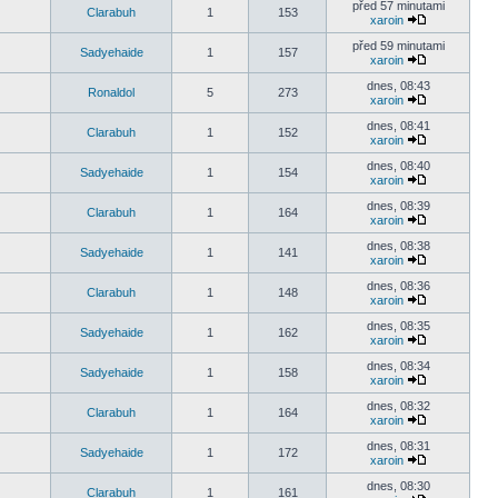
před 57 minutami
Clarabuh
1
153
xaroin
před 59 minutami
Sadyehaide
1
157
xaroin
dnes, 08:43
Ronaldol
5
273
xaroin
dnes, 08:41
Clarabuh
1
152
xaroin
dnes, 08:40
Sadyehaide
1
154
xaroin
dnes, 08:39
Clarabuh
1
164
xaroin
dnes, 08:38
Sadyehaide
1
141
xaroin
dnes, 08:36
Clarabuh
1
148
xaroin
dnes, 08:35
Sadyehaide
1
162
xaroin
dnes, 08:34
Sadyehaide
1
158
xaroin
dnes, 08:32
Clarabuh
1
164
xaroin
dnes, 08:31
Sadyehaide
1
172
xaroin
dnes, 08:30
Clarabuh
1
161