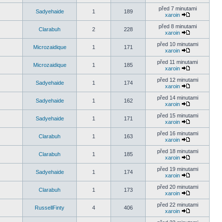
před 7 minutami
Sadyehaide
1
189
xaroin
před 8 minutami
Clarabuh
2
228
xaroin
před 10 minutami
Microzaidique
1
171
xaroin
před 11 minutami
Microzaidique
1
185
xaroin
před 12 minutami
Sadyehaide
1
174
xaroin
před 14 minutami
Sadyehaide
1
162
xaroin
před 15 minutami
Sadyehaide
1
171
xaroin
před 16 minutami
Clarabuh
1
163
xaroin
před 18 minutami
Clarabuh
1
185
xaroin
před 19 minutami
Sadyehaide
1
174
xaroin
před 20 minutami
Clarabuh
1
173
xaroin
před 22 minutami
RussellFinty
4
406
xaroin