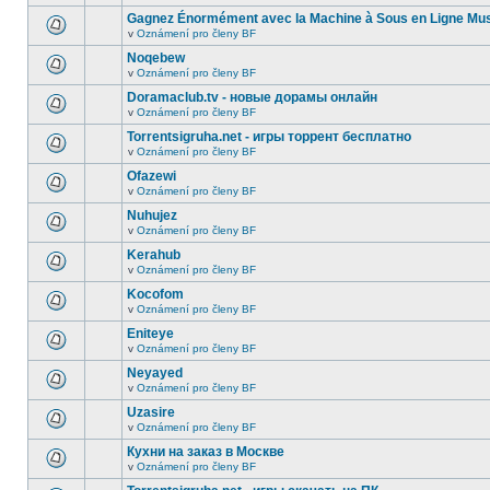
Gagnez Énormément avec la Machine à Sous en Ligne Mu
v
Oznámení pro členy BF
Noqebew
v
Oznámení pro členy BF
Doramaclub.tv - новые дорамы онлайн
v
Oznámení pro členy BF
Torrentsigruha.net - игры торрент бесплатно
v
Oznámení pro členy BF
Ofazewi
v
Oznámení pro členy BF
Nuhujez
v
Oznámení pro členy BF
Kerahub
v
Oznámení pro členy BF
Kocofom
v
Oznámení pro členy BF
Eniteye
v
Oznámení pro členy BF
Neyayed
v
Oznámení pro členy BF
Uzasire
v
Oznámení pro členy BF
Кухни на заказ в Москве
v
Oznámení pro členy BF