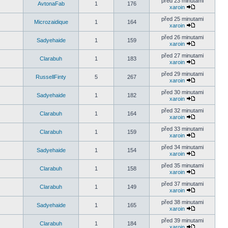
před 23 minutami
AvtonaFab
1
176
xaroin
před 25 minutami
Microzaidique
1
164
xaroin
před 26 minutami
Sadyehaide
1
159
xaroin
před 27 minutami
Clarabuh
1
183
xaroin
před 29 minutami
RussellFinty
5
267
xaroin
před 30 minutami
Sadyehaide
1
182
xaroin
před 32 minutami
Clarabuh
1
164
xaroin
před 33 minutami
Clarabuh
1
159
xaroin
před 34 minutami
Sadyehaide
1
154
xaroin
před 35 minutami
Clarabuh
1
158
xaroin
před 37 minutami
Clarabuh
1
149
xaroin
před 38 minutami
Sadyehaide
1
165
xaroin
před 39 minutami
Clarabuh
1
184
xaroin