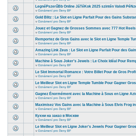
LegnéPszerűBb Online JáTéKok 2025 szintén Valodi PéNz
v
Oznámení pro členy BF
Gold Blitz : Le Slot en Ligne Parfait Pour des Gains Substa
v
Oznámení pro členy BF
Jouez et Gagnez de Grosses Sommes avec 777 Hot Reels
v
Oznámení pro členy BF
Remportez de Gros Gains avec le Slot en Ligne Temple Tu
v
Oznámení pro členy BF
Amazing Link Zeus : Le Slot en Ligne Parfait Pour des Gai
v
Oznámení pro členy BF
Machine à Sous Joker's Jewels : Le Choix Idéal Pour Rem
v
Oznámení pro členy BF
Le Slot Immortal Romance : Votre Billet Pour de Gros Profi
v
Oznámení pro členy BF
Le Meilleur Slot en Ligne Temple Tumble Pour Gagner Gro
v
Oznámení pro členy BF
Gagnez Énormément avec la Machine à Sous en Ligne Azt
v
Oznámení pro členy BF
Maximisez Vos Gains avec la Machine à Sous Elvis Frog in
v
Oznámení pro členy BF
Кухни на заказ в Москве
v
Oznámení pro členy BF
Le Meilleur Slot en Ligne Joker's Jewels Pour Gagner Gros
v
Oznámení pro členy BF