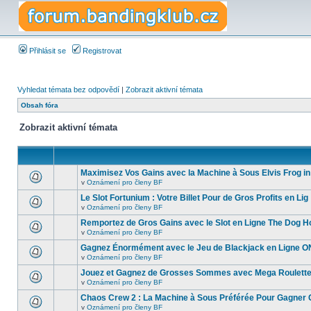
Přihlásit se
Registrovat
Vyhledat témata bez odpovědí
|
Zobrazit aktivní témata
Obsah fóra
Zobrazit aktivní témata
Maximisez Vos Gains avec la Machine à Sous Elvis Frog in
v
Oznámení pro členy BF
Le Slot Fortunium : Votre Billet Pour de Gros Profits en Lig
v
Oznámení pro členy BF
Remportez de Gros Gains avec le Slot en Ligne The Dog H
v
Oznámení pro členy BF
Gagnez Énormément avec le Jeu de Blackjack en Ligne O
v
Oznámení pro členy BF
Jouez et Gagnez de Grosses Sommes avec Mega Roulett
v
Oznámení pro členy BF
Chaos Crew 2 : La Machine à Sous Préférée Pour Gagner 
v
Oznámení pro členy BF