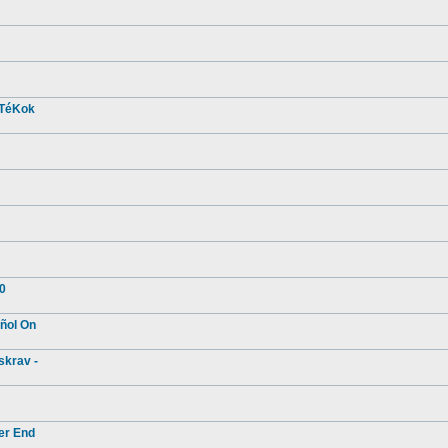
áTéKok
20
ñol On
skrav -
er End