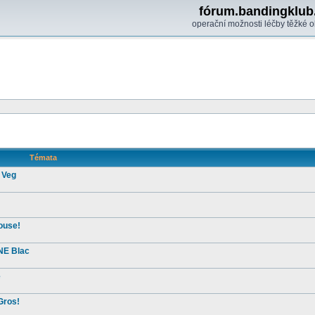
fórum.bandingklub
operační možnosti léčby těžké o
Témata
 Veg
ouse!
NE Blac
e
Gros!