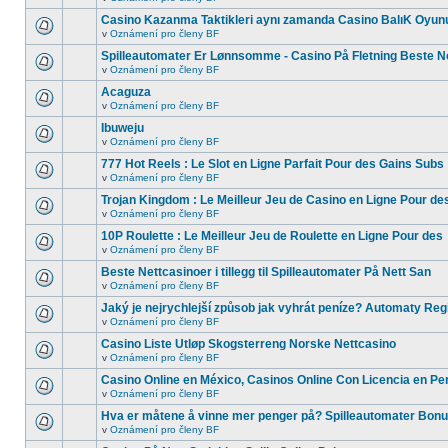
Casino Kazanma Taktikleri aynı zamanda Casino BalıK Oyun
v
Oznámení pro členy BF
Spilleautomater Er Lønnsomme - Casino På Fletning Beste N
v
Oznámení pro členy BF
Acaguza
v
Oznámení pro členy BF
Ibuweju
v
Oznámení pro členy BF
777 Hot Reels : Le Slot en Ligne Parfait Pour des Gains Subs
v
Oznámení pro členy BF
Trojan Kingdom : Le Meilleur Jeu de Casino en Ligne Pour de
v
Oznámení pro členy BF
10P Roulette : Le Meilleur Jeu de Roulette en Ligne Pour des
v
Oznámení pro členy BF
Beste Nettcasinoer i tillegg til Spilleautomater På Nett San
v
Oznámení pro členy BF
Jaký je nejrychlejší způsob jak vyhrát peníze? Automaty Reg
v
Oznámení pro členy BF
Casino Liste Utløp Skogsterreng Norske Nettcasino
v
Oznámení pro členy BF
Casino Online en México, Casinos Online Con Licencia en Pe
v
Oznámení pro členy BF
Hva er måtene å vinne mer penger på? Spilleautomater Bon
v
Oznámení pro členy BF