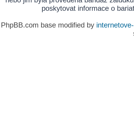
poskytovat informace o bariatr
PhpBB.com base modified by
internetove-