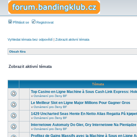
Přihlásit se
Registrovat
Vyhledat témata bez odpovědí
|
Zobrazit aktivní témata
Obsah fóra
Zobrazit aktivní témata
Témata
Top Casino en Ligne Machine à Sous Cash Link Express: Hol
v
Oznámení pro členy BF
Le Meilleur Slot en Ligne Major Millions Pour Gagner Gros
v
Oznámení pro členy BF
1429 Uncharted Seas Hente En Netto Alias Regatta På kjøpet
v
Oznámení pro členy BF
Internetowe Automaty Do Gier, Gry Internetowe Na Pieniądze
v
Oznámení pro členy BF
Profitez de Gains Massifs avec la Machine à Sous en Ligne A