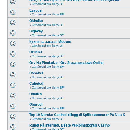
GerçEk Slot Oyna, En Cok KazandıRan Casino Oyunları
v
Oznámení pro členy BF
Ezayosi
v
Oznámení pro členy BF
Okimike
v
Oznámení pro členy BF
Bigekay
v
Oznámení pro členy BF
Кухни на заказ в Москве
v
Oznámení pro členy BF
Uzuciwi
v
Oznámení pro členy BF
Gry Na Pieniadze i Gry Zrecznosciowe Online
v
Oznámení pro členy BF
Casakef
v
Oznámení pro členy BF
Cuhutod
v
Oznámení pro členy BF
Obatizo
v
Oznámení pro členy BF
Obarudi
v
Oznámení pro členy BF
Top 10 Norske Casino i tillegg til Spilleautomater På Nett K
v
Oznámení pro členy BF
Rulett På Internett, Beste Velkomstbonus Casino
v
Oznámení pro členy BF