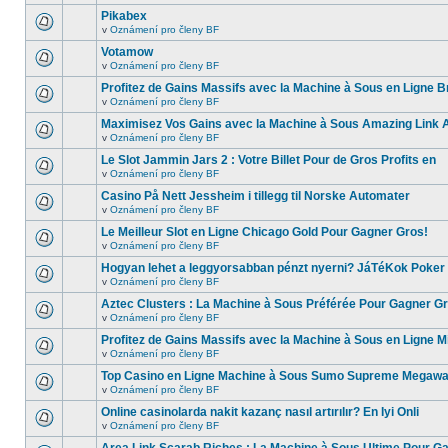
Pikabex
v
Oznámení pro členy BF
Votamow
v
Oznámení pro členy BF
Profitez de Gains Massifs avec la Machine à Sous en Ligne B
v
Oznámení pro členy BF
Maximisez Vos Gains avec la Machine à Sous Amazing Link 
v
Oznámení pro členy BF
Le Slot Jammin Jars 2 : Votre Billet Pour de Gros Profits en
v
Oznámení pro členy BF
Casino På Nett Jessheim i tillegg til Norske Automater
v
Oznámení pro členy BF
Le Meilleur Slot en Ligne Chicago Gold Pour Gagner Gros!
v
Oznámení pro členy BF
Hogyan lehet a leggyorsabban pénzt nyerni? JáTéKok Poker
v
Oznámení pro členy BF
Aztec Clusters : La Machine à Sous Préférée Pour Gagner G
v
Oznámení pro členy BF
Profitez de Gains Massifs avec la Machine à Sous en Ligne M
v
Oznámení pro členy BF
Top Casino en Ligne Machine à Sous Sumo Supreme Megaw
v
Oznámení pro členy BF
Online casinolarda nakit kazanç nasıl artırılır? En Iyi Onli
v
Oznámení pro členy BF