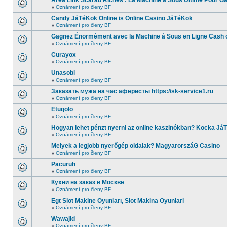
Area Link Scarab Riches : La Machine à Sous Ultime Pour G
v
Oznámení pro členy BF
Candy JáTéKok Online is Online Casino JáTéKok
v
Oznámení pro členy BF
Gagnez Énormément avec la Machine à Sous en Ligne Cash 
v
Oznámení pro členy BF
Curayox
v
Oznámení pro členy BF
Unasobi
v
Oznámení pro členy BF
Заказать мужа на час аферисты https://sk-service1.ru
v
Oznámení pro členy BF
Etuqolo
v
Oznámení pro členy BF
Hogyan lehet pénzt nyerni az online kaszinókban? Kocka Já
v
Oznámení pro členy BF
Melyek a legjobb nyerőgép oldalak? MagyarorszáG Casino
v
Oznámení pro členy BF
Pacuruh
v
Oznámení pro členy BF
Кухни на заказ в Москве
v
Oznámení pro členy BF
Egt Slot Makine Oyunları, Slot Makina Oyunlari
v
Oznámení pro členy BF
Wawajid
v
Oznámení pro členy BF