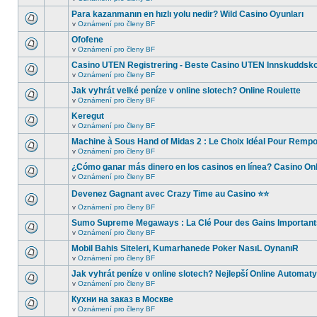
Para kazanmanın en hızlı yolu nedir? Wild Casino Oyunları
v
Oznámení pro členy BF
Ofofene
v
Oznámení pro členy BF
Casino UTEN Registrering - Beste Casino UTEN Innskuddsk
v
Oznámení pro členy BF
Jak vyhrát velké peníze v online slotech? Online Roulette
v
Oznámení pro členy BF
Keregut
v
Oznámení pro členy BF
Machine à Sous Hand of Midas 2 : Le Choix Idéal Pour Rempo
v
Oznámení pro členy BF
¿Cómo ganar más dinero en los casinos en línea? Casino Onl
v
Oznámení pro členy BF
Devenez Gagnant avec Crazy Time au Casino ⭐⭐
v
Oznámení pro členy BF
Sumo Supreme Megaways : La Clé Pour des Gains Important
v
Oznámení pro členy BF
Mobil Bahis Siteleri, Kumarhanede Poker NasıL OynanıR
v
Oznámení pro členy BF
Jak vyhrát peníze v online slotech? Nejlepší Online Automaty
v
Oznámení pro členy BF
Кухни на заказ в Москве
v
Oznámení pro členy BF