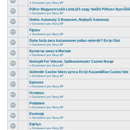
v
Oznámení pro členy BF
PóKer MagyarorszáG LetöLtéS vagy ValóDi PéNzes NyerőG
v
Oznámení pro členy BF
Online Automaty S Bonusem, Nejlepší Automaty
v
Oznámení pro členy BF
Fijatev
v
Oznámení pro členy BF
Daha fazla para kazanmanın yolları nelerdir? En Iyi Slot
v
Oznámení pro členy BF
Кухни на заказ в Москве
v
Oznámení pro členy BF
Nettspill For Voksne, Spilleautomater Casino Norge
v
Oznámení pro členy BF
GüVenilir Casino Sitesi ayrıca En Iyi KazandıRan Casino Site
v
Oznámení pro členy BF
Epizeme
v
Oznámení pro členy BF
Ucoqoya
v
Oznámení pro členy BF
Podabew
v
Oznámení pro členy BF
Evumugi
v
Oznámení pro členy BF
Eqiriyo
v
Oznámení pro členy BF