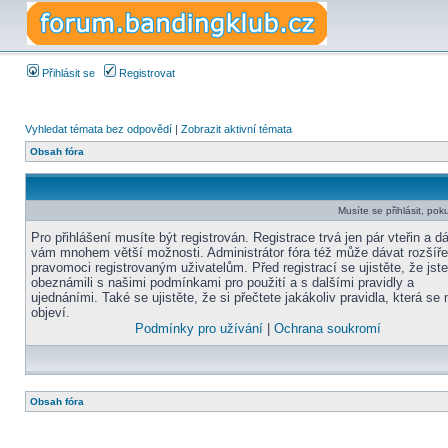
Přihlásit se
Registrovat
Vyhledat témata bez odpovědí
|
Zobrazit aktivní témata
Obsah fóra
Musíte se přihlásit, pok
Pro přihlášení musíte být registrován. Registrace trvá jen pár vteřin a d
vám mnohem větší možnosti. Administrátor fóra též může dávat rozšíř
pravomoci registrovaným uživatelům. Před registrací se ujistěte, že jst
obeznámili s našimi podmínkami pro použití a s dalšími pravidly a
ujednáními. Také se ujistěte, že si přečtete jakákoliv pravidla, která se 
objeví.
Podmínky pro užívání
|
Ochrana soukromí
Obsah fóra