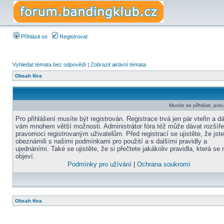
Přihlásit se
Registrovat
Vyhledat témata bez odpovědí
|
Zobrazit aktivní témata
Obsah fóra
Musíte se přihlásit, pok
Pro přihlášení musíte být registrován. Registrace trvá jen pár vteřin a d
vám mnohem větší možnosti. Administrátor fóra též může dávat rozšíř
pravomoci registrovaným uživatelům. Před registrací se ujistěte, že jst
obeznámili s našimi podmínkami pro použití a s dalšími pravidly a
ujednáními. Také se ujistěte, že si přečtete jakákoliv pravidla, která se 
objeví.
Podmínky pro užívání
|
Ochrana soukromí
Obsah fóra