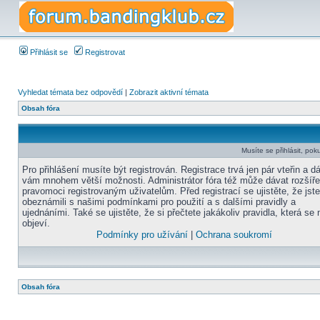
Přihlásit se
Registrovat
Vyhledat témata bez odpovědí
|
Zobrazit aktivní témata
Obsah fóra
Musíte se přihlásit, pok
Pro přihlášení musíte být registrován. Registrace trvá jen pár vteřin a d
vám mnohem větší možnosti. Administrátor fóra též může dávat rozšíř
pravomoci registrovaným uživatelům. Před registrací se ujistěte, že jst
obeznámili s našimi podmínkami pro použití a s dalšími pravidly a
ujednáními. Také se ujistěte, že si přečtete jakákoliv pravidla, která se 
objeví.
Podmínky pro užívání
|
Ochrana soukromí
Obsah fóra