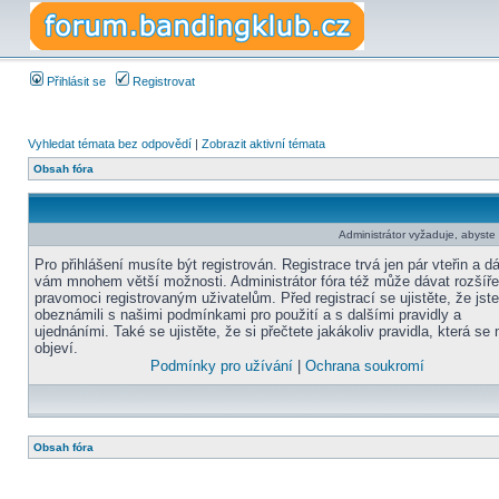
Přihlásit se
Registrovat
Vyhledat témata bez odpovědí
|
Zobrazit aktivní témata
Obsah fóra
Administrátor vyžaduje, abyste b
Pro přihlášení musíte být registrován. Registrace trvá jen pár vteřin a d
vám mnohem větší možnosti. Administrátor fóra též může dávat rozšíř
pravomoci registrovaným uživatelům. Před registrací se ujistěte, že jst
obeznámili s našimi podmínkami pro použití a s dalšími pravidly a
ujednáními. Také se ujistěte, že si přečtete jakákoliv pravidla, která se 
objeví.
Podmínky pro užívání
|
Ochrana soukromí
Obsah fóra