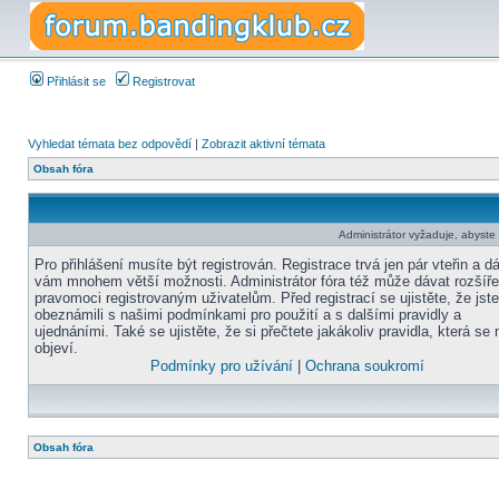
Přihlásit se
Registrovat
Vyhledat témata bez odpovědí
|
Zobrazit aktivní témata
Obsah fóra
Administrátor vyžaduje, abyste b
Pro přihlášení musíte být registrován. Registrace trvá jen pár vteřin a d
vám mnohem větší možnosti. Administrátor fóra též může dávat rozšíř
pravomoci registrovaným uživatelům. Před registrací se ujistěte, že jst
obeznámili s našimi podmínkami pro použití a s dalšími pravidly a
ujednáními. Také se ujistěte, že si přečtete jakákoliv pravidla, která se 
objeví.
Podmínky pro užívání
|
Ochrana soukromí
Obsah fóra