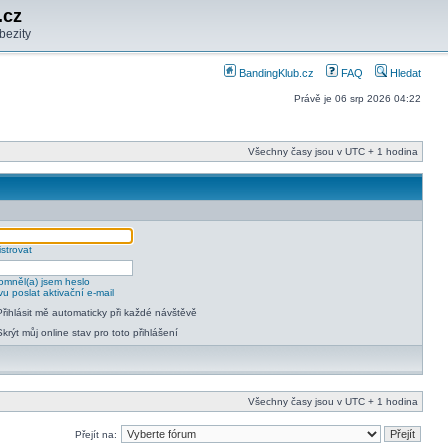
.cz
bezity
BandingKlub.cz
FAQ
Hledat
Právě je 06 srp 2026 04:22
Všechny časy jsou v UTC + 1 hodina
strovat
mněl(a) jsem heslo
u poslat aktivační e-mail
Přihlásit mě automaticky při každé návštěvě
Skrýt můj online stav pro toto přihlášení
Všechny časy jsou v UTC + 1 hodina
Přejít na: