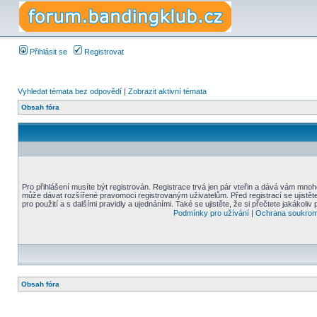
Přihlásit se
Registrovat
Vyhledat témata bez odpovědí
|
Zobrazit aktivní témata
Obsah fóra
Pro přihlášení musíte být registrován. Registrace trvá jen pár vteřin a dává vám mnoh
může dávat rozšířené pravomoci registrovaným uživatelům. Před registrací se ujistět
pro použití a s dalšími pravidly a ujednáními. Také se ujistěte, že si přečtete jakákoliv 
Podmínky pro užívání
|
Ochrana soukrom
Obsah fóra