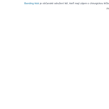
Banding klub
je občanské sdružení lidí, kteří mají zájem o chirurgickou léč
P