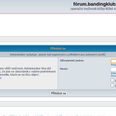
fórum.bandingklub
operační možnosti léčby těžké o
Přihlásit se
Administrátor vyžaduje, abyste byli registrováni a přihlášeni pro zobrazení profilů.
Uživatelské jméno:
Regi
em větší možnosti. Administrátor fóra též
Heslo:
e, že jste se obeznámili s našimi podmínkami
Zapo
pravidla, která se na fóru objeví.
Znov
í