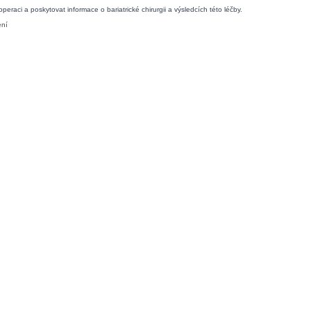
raci a poskytovat informace o bariatrické chirurgii a výsledcích této léčby.
ení