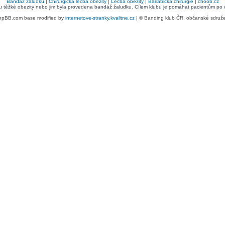
Bandáž žaludku
|
Chirurgická léčba obezity
|
Léčba obezity
|
Bariatrická chirurgie
|
choob.cz
bu těžké obezity nebo jim byla provedena bandáž žaludku. Cílem klubu je pomáhat pacientům po ope
hpBB.com base modified by
internetove-stranky.kvalitne.cz
| © Banding klub ČR, občanské sdruž