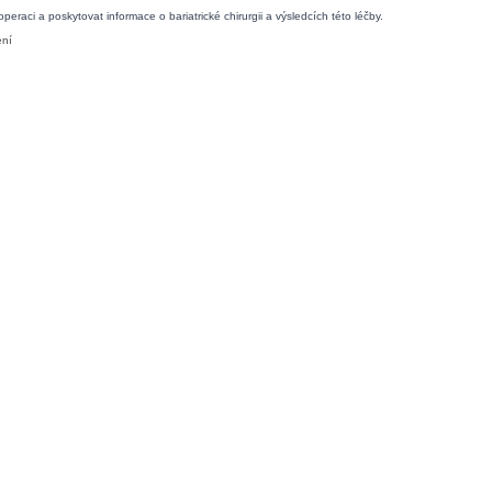
raci a poskytovat informace o bariatrické chirurgii a výsledcích této léčby.
ení