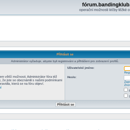
fórum.bandingklub
operační možnosti léčby těžké o
Přihlásit se
Administrátor vyžaduje, abyste byli registrováni a přihlášeni pro zobrazení profilů.
Uživatelské jméno:
Regi
em větší možnosti. Administrátor fóra též
Heslo:
e, že jste se obeznámili s našimi podmínkami
Zapo
pravidla, která se na fóru objeví.
Znov
í