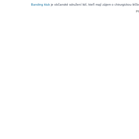
Banding klub
je občanské sdružení lidí, kteří mají zájem o chirurgickou léč
P