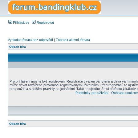
Přihlásit se
Registrovat
Vyhledat témata bez odpovědí
|
Zobrazit aktivní témata
Obsah fóra
Pro přihlášení musíte být registrován. Registrace trvá jen pár vteřin a dává vám mnoh
může dávat rozšířené pravomoci registrovaným uživatelům. Před registrací se ujistět
pro použití a s dalšími pravidly a ujednáními. Také se ujistěte, že si přečtete jakákoliv 
Podmínky pro užívání
|
Ochrana soukrom
Obsah fóra