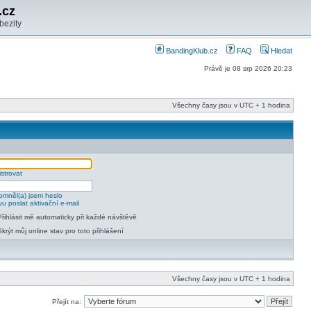
.cz
bezity
BandingKlub.cz
FAQ
Hledat
Právě je 08 srp 2026 20:23
Všechny časy jsou v UTC + 1 hodina
strovat
mněl(a) jsem heslo
u poslat aktivační e-mail
Přihlásit mě automaticky při každé návštěvě
Skrýt můj online stav pro toto přihlášení
Všechny časy jsou v UTC + 1 hodina
Přejít na: