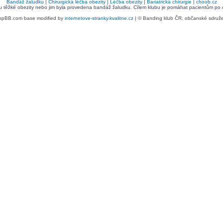
Bandáž žaludku
|
Chirurgická léčba obezity
|
Léčba obezity
|
Bariatrická chirurgie
|
choob.cz
bu těžké obezity nebo jim byla provedena bandáž žaludku. Cílem klubu je pomáhat pacientům po ope
hpBB.com base modified by
internetove-stranky.kvalitne.cz
| © Banding klub ČR, občanské sdruž