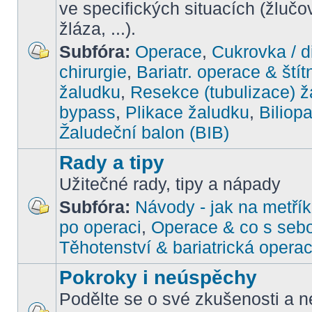
ve specifických situacích (žlučo
žláza, ...).
Subfóra:
Operace
,
Cukrovka / d
chirurgie
,
Bariatr. operace & štít
žaludku
,
Resekce (tubulizace) ž
bypass
,
Plikace žaludku
,
Biliop
Žaludeční balon (BIB)
Rady a tipy
Užitečné rady, tipy a nápady
Subfóra:
Návody - jak na metřík
po operaci
,
Operace & co s seb
Těhotenství & bariatrická opera
Pokroky i neúspěchy
Podělte se o své zkušenosti a ne