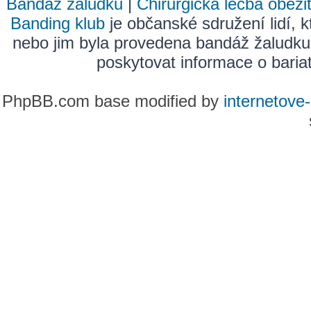
Bandáž žaludku
|
Chirurgická léčba obezi
Banding klub
je občanské sdružení lidí, k
nebo jim byla provedena bandáž žaludku
poskytovat informace o bariatr
PhpBB.com base modified by
internetove-