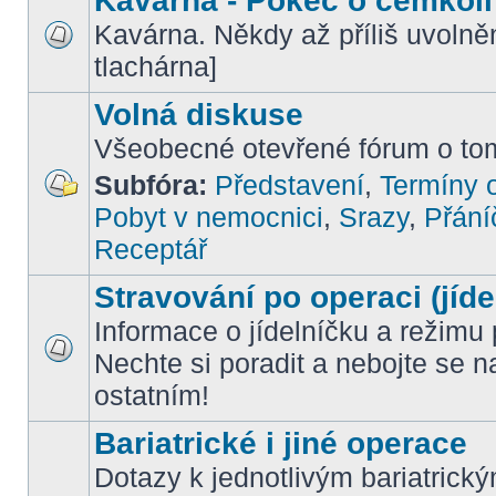
Kavárna - Pokec o čemkoli
Kavárna. Někdy až příliš uvoln
tlachárna]
Volná diskuse
Všeobecné otevřené fórum o tom
Subfóra:
Představení
,
Termíny o
Pobyt v nemocnici
,
Srazy
,
Přání
Receptář
Stravování po operaci (jíde
Informace o jídelníčku a režimu 
Nechte si poradit a nebojte se n
ostatním!
Bariatrické i jiné operace
Dotazy k jednotlivým bariatrick