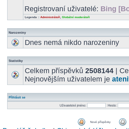
Registrovaní uživatelé:
Bing [Bo
Legenda ::
Administrátoři
,
Globální moderátoři
Narozeniny
Dnes nemá nikdo narozeniny
Statistiky
Celkem příspěvků
2508144
| Ce
Nejnovějším uživatelem je
ateni
Přihlásit se
Uživatelské jméno:
Heslo:
Nové příspěvky