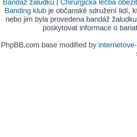
Bandáž žaludku
|
Chirurgická léčba obezi
Banding klub
je občanské sdružení lidí, k
nebo jim byla provedena bandáž žaludku
poskytovat informace o bariatr
PhpBB.com base modified by
internetove-