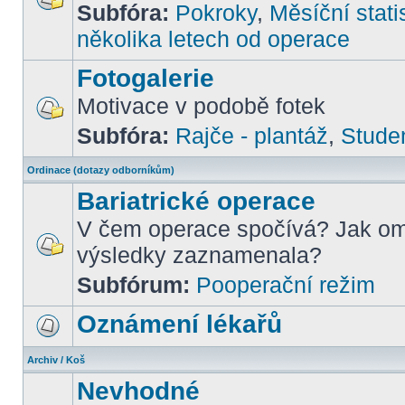
Subfóra:
Pokroky
,
Měsíční stati
několika letech od operace
Fotogalerie
Motivace v podobě fotek
Subfóra:
Rajče - plantáž
,
Stude
Ordinace (dotazy odborníkům)
Bariatrické operace
V čem operace spočívá? Jak om
výsledky zaznamenala?
Subfórum:
Pooperační režim
Oznámení lékařů
Archiv / Koš
Nevhodné