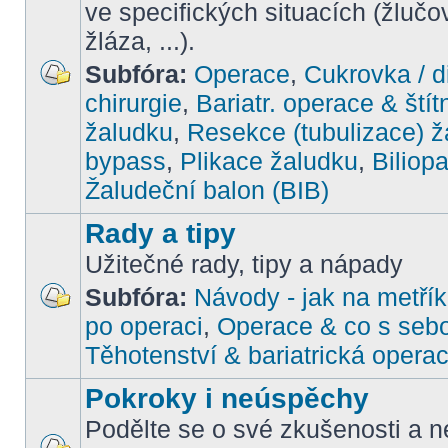
ve specifických situacích (žlučo
žláza, ...).
Subfóra:
Operace
,
Cukrovka / d
chirurgie
,
Bariatr. operace & štít
žaludku
,
Resekce (tubulizace) ž
bypass
,
Plikace žaludku
,
Biliop
Žaludeční balon (BIB)
Rady a tipy
Užitečné rady, tipy a nápady
Subfóra:
Návody - jak na metřík
po operaci
,
Operace & co s seb
Těhotenství & bariatrická opera
Pokroky i neúspěchy
Podělte se o své zkušenosti a ne