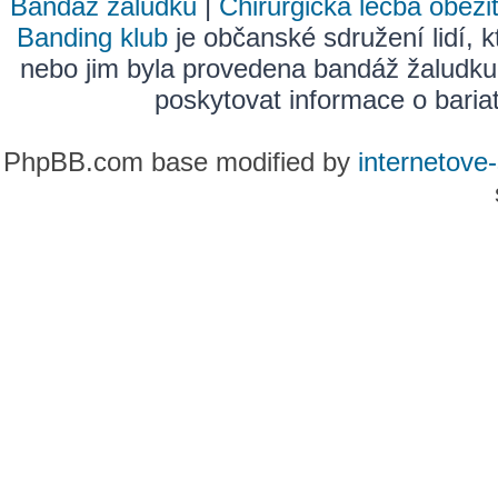
Bandáž žaludku
|
Chirurgická léčba obezi
Banding klub
je občanské sdružení lidí, k
nebo jim byla provedena bandáž žaludku
poskytovat informace o bariatr
PhpBB.com base modified by
internetove-