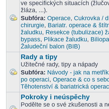
ve specifických situacích (žlučo
žláza, ...).
Subfóra:
Operace
,
Cukrovka / d
chirurgie
,
Bariatr. operace & štít
žaludku
,
Resekce (tubulizace) ž
bypass
,
Plikace žaludku
,
Biliop
Žaludeční balon (BIB)
Rady a tipy
Užitečné rady, tipy a nápady
Subfóra:
Návody - jak na metřík
po operaci
,
Operace & co s seb
Těhotenství & bariatrická opera
Pokroky i neúspěchy
Podělte se o své zkušenosti a ne