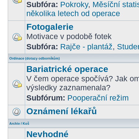
Subfóra:
Pokroky
,
Měsíční stati
několika letech od operace
Fotogalerie
Motivace v podobě fotek
Subfóra:
Rajče - plantáž
,
Stude
Ordinace (dotazy odborníkům)
Bariatrické operace
V čem operace spočívá? Jak om
výsledky zaznamenala?
Subfórum:
Pooperační režim
Oznámení lékařů
Archiv / Koš
Nevhodné