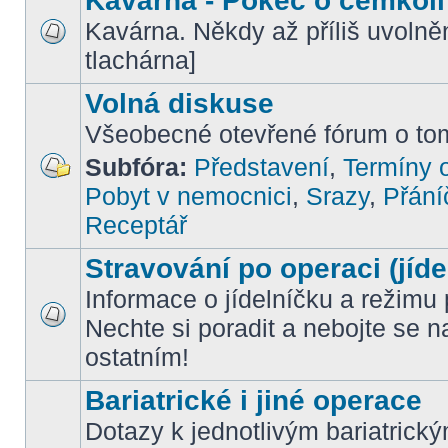
Kavárna - Pokec o čemkoli
Kavárna. Někdy až příliš uvoln
tlachárna]
Volná diskuse
Všeobecné otevřené fórum o tom
Subfóra:
Představení
,
Termíny o
Pobyt v nemocnici
,
Srazy
,
Přání
Receptář
Stravování po operaci (jíde
Informace o jídelníčku a režimu 
Nechte si poradit a nebojte se n
ostatním!
Bariatrické i jiné operace
Dotazy k jednotlivým bariatrick