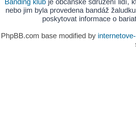
Banding klub
je občanské sdružení lidí, k
nebo jim byla provedena bandáž žaludku
poskytovat informace o bariatr
PhpBB.com base modified by
internetove-