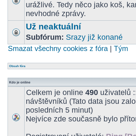
urážlivé. Tedy něco jako koš, k
nevhodné zprávy.
Už neaktuální
Subfórum:
Srazy již konané
Smazat všechny cookies z fóra
|
Tým
Obsah fóra
Kdo je online
Celkem je online
490
uživatelů :
návštěvníků (Tato data jsou založ
posledních 5 minut)
Nejvíce zde současně bylo pří