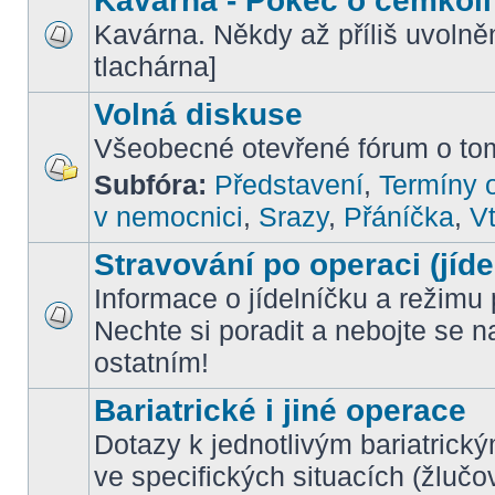
Kavárna - Pokec o čemkoli
Kavárna. Někdy až příliš uvoln
tlachárna]
Volná diskuse
Všeobecné otevřené fórum o tom
Subfóra:
Představení
,
Termíny o
v nemocnici
,
Srazy
,
Přáníčka
,
Vt
Stravování po operaci (jíde
Informace o jídelníčku a režimu 
Nechte si poradit a nebojte se n
ostatním!
Bariatrické i jiné operace
Dotazy k jednotlivým bariatrick
ve specifických situacích (žlučo