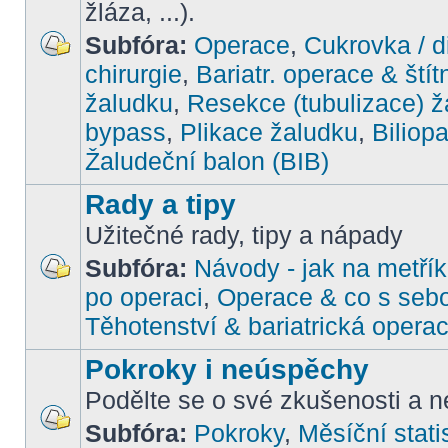
žláza, ...).
Subfóra:
Operace
,
Cukrovka / d
chirurgie
,
Bariatr. operace & štít
žaludku
,
Resekce (tubulizace) ž
bypass
,
Plikace žaludku
,
Biliop
Žaludeční balon (BIB)
Rady a tipy
Užitečné rady, tipy a nápady
Subfóra:
Návody - jak na metřík
po operaci
,
Operace & co s seb
Těhotenství & bariatrická opera
Pokroky i neúspěchy
Podělte se o své zkušenosti a ne
Subfóra:
Pokroky
,
Měsíční stati