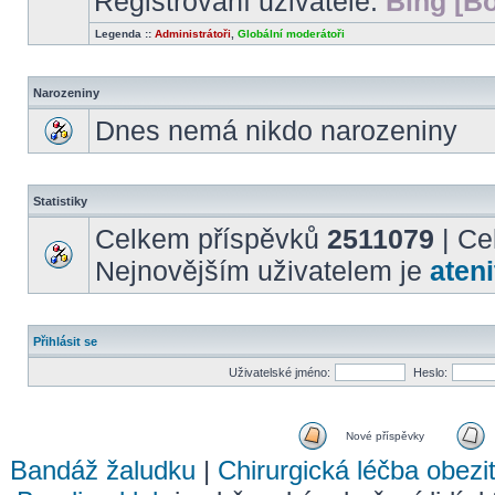
Registrovaní uživatelé:
Bing [Bo
Legenda ::
Administrátoři
,
Globální moderátoři
Narozeniny
Dnes nemá nikdo narozeniny
Statistiky
Celkem příspěvků
2511079
| Ce
Nejnovějším uživatelem je
ateni
Přihlásit se
Uživatelské jméno:
Heslo:
Nové příspěvky
Bandáž žaludku
|
Chirurgická léčba obezi