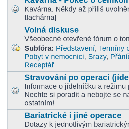
Kavárna - Pokec o čemkoli
Kavárna. Někdy až příliš uvoln
tlachárna]
Volná diskuse
Všeobecné otevřené fórum o tom
Subfóra:
Představení
,
Termíny o
Pobyt v nemocnici
,
Srazy
,
Přání
Receptář
Stravování po operaci (jíde
Informace o jídelníčku a režimu 
Nechte si poradit a nebojte se n
ostatním!
Bariatrické i jiné operace
Dotazy k jednotlivým bariatrick