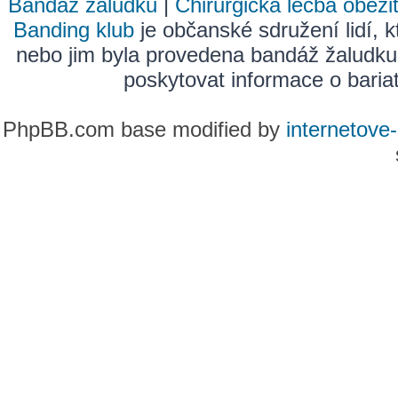
Bandáž žaludku
|
Chirurgická léčba obezi
Banding klub
je občanské sdružení lidí, k
nebo jim byla provedena bandáž žaludku
poskytovat informace o bariatr
PhpBB.com base modified by
internetove-