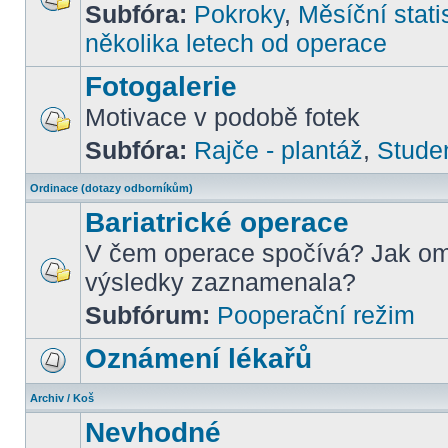
Subfóra:
Pokroky
,
Měsíční stati
několika letech od operace
Fotogalerie
Motivace v podobě fotek
Subfóra:
Rajče - plantáž
,
Stude
Ordinace (dotazy odborníkům)
Bariatrické operace
V čem operace spočívá? Jak om
výsledky zaznamenala?
Subfórum:
Pooperační režim
Oznámení lékařů
Archiv / Koš
Nevhodné