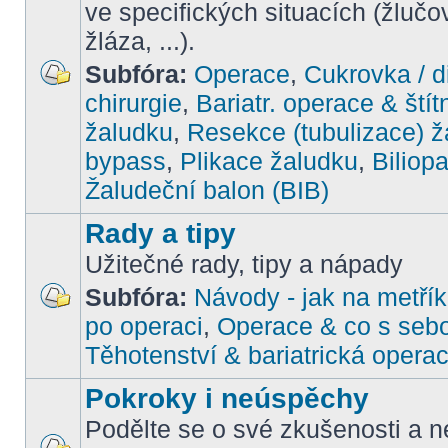
ve specifických situacích (žlučo
žláza, ...).
Subfóra:
Operace
,
Cukrovka / d
chirurgie
,
Bariatr. operace & štít
žaludku
,
Resekce (tubulizace) ž
bypass
,
Plikace žaludku
,
Biliop
Žaludeční balon (BIB)
Rady a tipy
Užitečné rady, tipy a nápady
Subfóra:
Návody - jak na metřík
po operaci
,
Operace & co s seb
Těhotenství & bariatrická opera
Pokroky i neúspěchy
Podělte se o své zkušenosti a ne