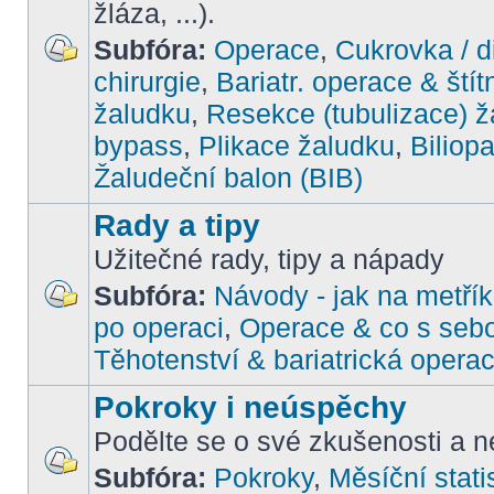
žláza, ...).
Subfóra:
Operace
,
Cukrovka / d
chirurgie
,
Bariatr. operace & štít
žaludku
,
Resekce (tubulizace) ž
bypass
,
Plikace žaludku
,
Biliop
Žaludeční balon (BIB)
Rady a tipy
Užitečné rady, tipy a nápady
Subfóra:
Návody - jak na metřík
po operaci
,
Operace & co s seb
Těhotenství & bariatrická opera
Pokroky i neúspěchy
Podělte se o své zkušenosti a ne
Subfóra:
Pokroky
,
Měsíční stati