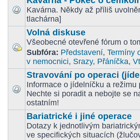
Kavárna - Pokec o čemkoli
Kavárna. Někdy až příliš uvoln
tlachárna]
Volná diskuse
Všeobecné otevřené fórum o tom
Subfóra:
Představení
,
Termíny o
v nemocnici
,
Srazy
,
Přáníčka
,
Vt
Stravování po operaci (jíde
Informace o jídelníčku a režimu 
Nechte si poradit a nebojte se n
ostatním!
Bariatrické i jiné operace
Dotazy k jednotlivým bariatrick
ve specifických situacích (žlučo