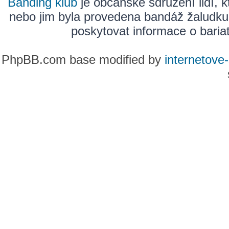
Banding klub
je občanské sdružení lidí, k
nebo jim byla provedena bandáž žaludku
poskytovat informace o bariatr
PhpBB.com base modified by
internetove-