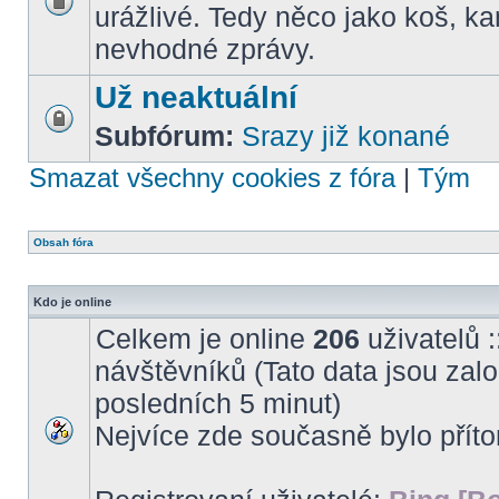
urážlivé. Tedy něco jako koš, k
nevhodné zprávy.
Už neaktuální
Subfórum:
Srazy již konané
Smazat všechny cookies z fóra
|
Tým
Obsah fóra
Kdo je online
Celkem je online
206
uživatelů :
návštěvníků (Tato data jsou založ
posledních 5 minut)
Nejvíce zde současně bylo pří