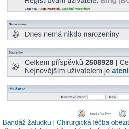
Registrovaní uživatelé:
Bing [Bo
Legenda ::
Administrátoři
,
Globální moderátoři
Narozeniny
Dnes nemá nikdo narozeniny
Statistiky
Celkem příspěvků
2508928
| Ce
Nejnovějším uživatelem je
ateni
Přihlásit se
Uživatelské jméno:
Heslo:
Nové příspěvky
Bandáž žaludku
|
Chirurgická léčba obezi