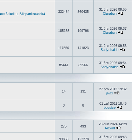
31 črc 2026 09:55
332484
360435
Clarabuh
kace žaludku
,
Biliopankreatická
31 črc 2026 09:37
185165
199796
Clarabuh
31 črc 2026 09:53
117550
141823
Sadyehaide
31 črc 2026 09:54
85441
89566
Sadyehaide
27 pro 2013 19:32
14
131
jajax
01 zář 2011 18:45
3
8
bossice
28 dub 2024 14:29
275
493
Alexml
31 črc 2026 09:43
93868
122278