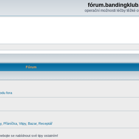
fórum.bandingklub
operační možnosti léčby těžké o
Fórum
odu fora
y
,
Přáníčka
,
Vtipy
,
Bazar
,
Receptář
 nebojte se nabídnout své tipy ostatním!