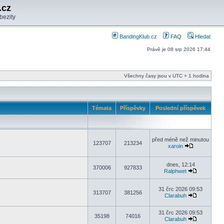
.cz
bezity
BandingKlub.cz
FAQ
Hledat
Právě je 08 srp 2026 17:44
Všechny časy jsou v UTC + 1 hodina
Témata
Příspěvky
Poslední příspěvek
před méně než minutou
123707
213234
xaroin
dnes, 12:14
370006
927833
Ralphwet
31 črc 2026 09:53
313707
381256
Clarabuh
31 črc 2026 09:53
35198
74016
Clarabuh