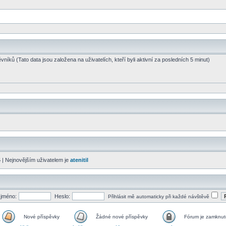
vníků (Tato data jsou založena na uživatelích, kteří byli aktivní za posledních 5 minut)
4
| Nejnovějším uživatelem je
atenitil
 jméno:
Heslo:
Přihlásit mě automaticky při každé návštěvě
Nové příspěvky
Žádné nové příspěvky
Fórum je zamknut