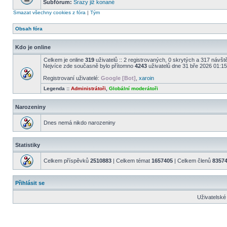
Subfórum:
Srazy již konané
Smazat všechny cookies z fóra
|
Tým
Obsah fóra
Kdo je online
Celkem je online
319
uživatelů :: 2 registrovaných, 0 skrytých a 317 návště
Nejvíce zde současně bylo přítomno
4243
uživatelů dne 31 bře 2026 01:15
Registrovaní uživatelé:
Google [Bot]
,
xaroin
Legenda ::
Administrátoři
,
Globální moderátoři
Narozeniny
Dnes nemá nikdo narozeniny
Statistiky
Celkem příspěvků
2510883
| Celkem témat
1657405
| Celkem členů
8357
Přihlásit se
Uživatelské