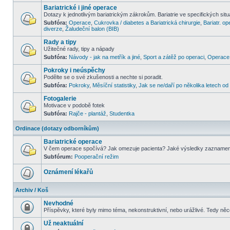
Bariatrické i jiné operace
Dotazy k jednotlivým bariatrickým zákrokům. Bariatrie ve specifických situa
Subfóra:
Operace
,
Cukrovka / diabetes a Bariatrická chirurgie
,
Bariatr. op
diverze
,
Žaludeční balon (BIB)
Rady a tipy
Užitečné rady, tipy a nápady
Subfóra:
Návody - jak na metřík a jiné
,
Sport a zátěž po operaci
,
Operace 
Pokroky i neúspěchy
Podělte se o své zkušenosti a nechte si poradit.
Subfóra:
Pokroky
,
Měsíční statistiky
,
Jak se ne/daří po několika letech o
Fotogalerie
Motivace v podobě fotek
Subfóra:
Rajče - plantáž
,
Studentka
Ordinace (dotazy odborníkům)
Bariatrické operace
V čem operace spočívá? Jak omezuje pacienta? Jaké výsledky zazname
Subfórum:
Pooperační režim
Oznámení lékařů
Archiv / Koš
Nevhodné
Příspěvky, které byly mimo téma, nekonstruktivní, nebo urážlivé. Tedy ně
Už neaktuální