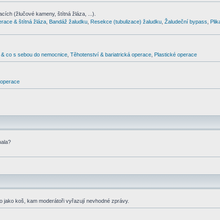
cích (žlučové kameny, štítná žláza, ...).
erace & štítná žláza
,
Bandáž žaludku
,
Resekce (tubulizace) žaludku
,
Žaludeční bypass
,
Pli
& co s sebou do nemocnice
,
Těhotenství & bariatrická operace
,
Plastické operace
d operace
nala?
co jako koš, kam moderátoři vyřazují nevhodné zprávy.