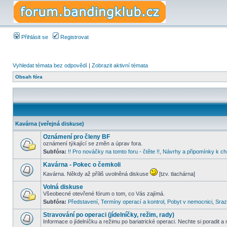
Přihlásit se
Registrovat
Vyhledat témata bez odpovědí
|
Zobrazit aktivní témata
Obsah fóra
Kavárna (veřejná diskuse)
Oznámení pro členy BF
oznámení týkající se změn a úprav fora.
Subfóra:
!! Pro nováčky na tomto foru - čtěte !!
,
Návrhy a připomínky k ch
Kavárna - Pokec o čemkoli
Kavárna. Někdy až příliš uvolněná diskuse
[tzv. tlachárna]
Volná diskuse
Všeobecné otevřené fórum o tom, co Vás zajímá.
Subfóra:
Představení
,
Termíny operací a kontrol
,
Pobyt v nemocnici
,
Sraz
Stravování po operaci (jídelníčky, režim, rady)
Informace o jídelníčku a režimu po bariatrické operaci. Nechte si poradit a