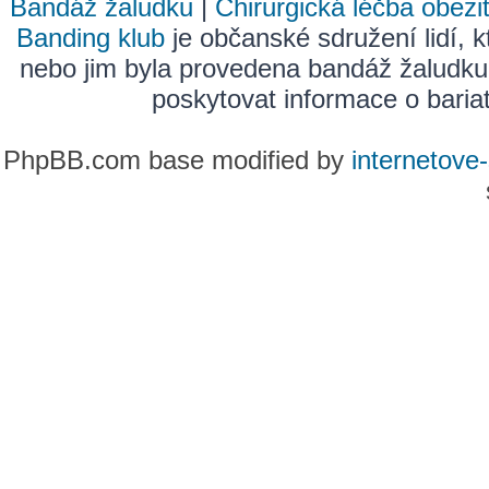
Bandáž žaludku
|
Chirurgická léčba obezi
Banding klub
je občanské sdružení lidí, k
nebo jim byla provedena bandáž žaludku
poskytovat informace o bariatr
PhpBB.com base modified by
internetove-