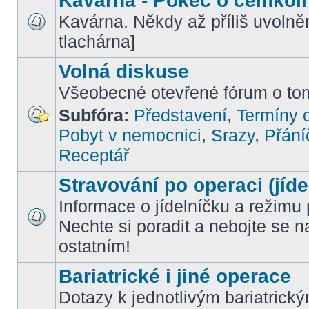
Kavárna - Pokec o čemkoli
Kavárna. Někdy až příliš uvoln
tlachárna]
Volná diskuse
Všeobecné otevřené fórum o tom
Subfóra:
Představení
,
Termíny o
Pobyt v nemocnici
,
Srazy
,
Přání
Receptář
Stravování po operaci (jíde
Informace o jídelníčku a režimu 
Nechte si poradit a nebojte se n
ostatním!
Bariatrické i jiné operace
Dotazy k jednotlivým bariatrick