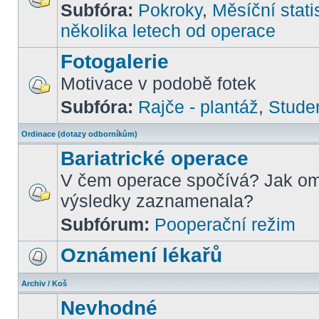
Subfóra:
Pokroky
,
Měsíční stati
několika letech od operace
Fotogalerie
Motivace v podobě fotek
Subfóra:
Rajče - plantáž
,
Stude
Ordinace (dotazy odborníkům)
Bariatrické operace
V čem operace spočívá? Jak om
výsledky zaznamenala?
Subfórum:
Pooperační režim
Oznámení lékařů
Archiv / Koš
Nevhodné