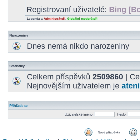
Registrovaní uživatelé:
Bing [Bo
Legenda ::
Administrátoři
,
Globální moderátoři
Narozeniny
Dnes nemá nikdo narozeniny
Statistiky
Celkem příspěvků
2509860
| Ce
Nejnovějším uživatelem je
ateni
Přihlásit se
Uživatelské jméno:
Heslo:
Nové příspěvky