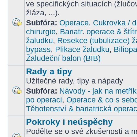
ve specifických situacích (žlučo
žláza, ...).
Subfóra:
Operace
,
Cukrovka / d
chirurgie
,
Bariatr. operace & štít
žaludku
,
Resekce (tubulizace) ž
bypass
,
Plikace žaludku
,
Biliop
Žaludeční balon (BIB)
Rady a tipy
Užitečné rady, tipy a nápady
Subfóra:
Návody - jak na metřík
po operaci
,
Operace & co s seb
Těhotenství & bariatrická opera
Pokroky i neúspěchy
Podělte se o své zkušenosti a ne