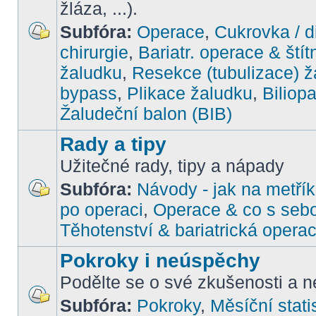
žláza, ...).
Subfóra:
Operace
,
Cukrovka / d
chirurgie
,
Bariatr. operace & štít
žaludku
,
Resekce (tubulizace) ž
bypass
,
Plikace žaludku
,
Biliop
Žaludeční balon (BIB)
Rady a tipy
Užitečné rady, tipy a nápady
Subfóra:
Návody - jak na metřík
po operaci
,
Operace & co s seb
Těhotenství & bariatrická opera
Pokroky i neúspěchy
Podělte se o své zkušenosti a ne
Subfóra:
Pokroky
,
Měsíční stati