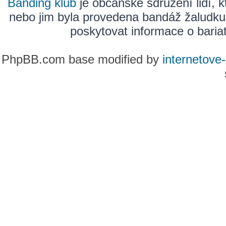
Banding klub
je občanské sdružení lidí, k
nebo jim byla provedena bandáž žaludku
poskytovat informace o bariatr
PhpBB.com base modified by
internetove-