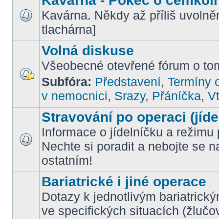
Kavárna - Pokec o čemkoli
Kavárna. Někdy až příliš uvoln
tlachárna]
Volná diskuse
Všeobecné otevřené fórum o tom
Subfóra:
Představení
,
Termíny o
v nemocnici
,
Srazy
,
Přáníčka
,
Vt
Stravování po operaci (jíde
Informace o jídelníčku a režimu 
Nechte si poradit a nebojte se n
ostatním!
Bariatrické i jiné operace
Dotazy k jednotlivým bariatrick
ve specifických situacích (žlučo