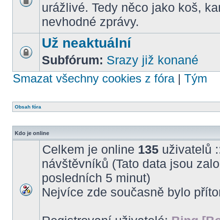
urážlivé. Tedy něco jako koš, k
nevhodné zprávy.
Už neaktuální
Subfórum:
Srazy již konané
Smazat všechny cookies z fóra
|
Tým
Obsah fóra
Kdo je online
Celkem je online
135
uživatelů :
návštěvníků (Tato data jsou založ
posledních 5 minut)
Nejvíce zde současně bylo pří