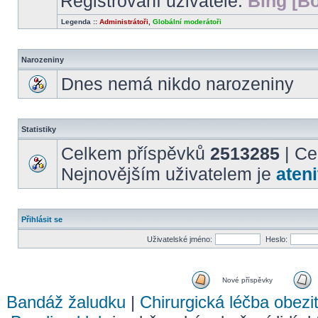
Registrovaní uživatelé:
Bing [Bo
Legenda ::
Administrátoři
,
Globální moderátoři
Narozeniny
Dnes nemá nikdo narozeniny
Statistiky
Celkem příspěvků
2513285
| Ce
Nejnovějším uživatelem je
ateni
Přihlásit se
Uživatelské jméno:
Heslo:
Nové příspěvky
Bandáž žaludku
|
Chirurgická léčba obezi