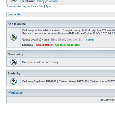
Subfórum:
Srazy již konané
Smazat všechny cookies z fóra
|
Tým
Obsah fóra
Kdo je online
Celkem je online
424
uživatelů :: 3 registrovaných, 0 skrytých a 421 návště
Nejvíce zde současně bylo přítomno
4243
uživatelů dne 31 bře 2026 01:15
Registrovaní uživatelé:
Bing [Bot]
,
Google [Bot]
,
xaroin
Legenda ::
Administrátoři
,
Globální moderátoři
Narozeniny
Dnes nemá nikdo narozeniny
Statistiky
Celkem příspěvků
2510101
| Celkem témat
1657403
| Celkem členů
8357
Přihlásit se
Uživatelské