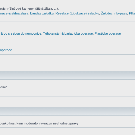
cích (žlučové kameny, štítná žláza, ...).
erace & štítná žláza
,
Bandáž žaludku
,
Resekce (tubulizace) žaludku
,
Žaludeční bypass
,
Pli
& co s sebou do nemocnice
,
Těhotenství & bariatrická operace
,
Plastické operace
d operace
nala?
co jako koš, kam moderátoři vyřazují nevhodné zprávy.