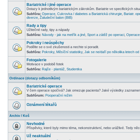
Bariatrické i jiné operace
Dotazy k jednotlivým bariatrickým zákrokům. Bariatrie ve specifických situa
Subfóra:
Operace
,
Cukrovka / diabetes a Bariatrická chirurgie
,
Bariatr. op
diverze
,
Žaludeční balon (BIB)
Rady a tipy
Užitečné rady, tipy a nápady
Subfóra:
Návody - jak na metřík a jiné
,
Sport a zátěž po operaci
,
Operace 
Pokroky i neúspěchy
Podělte se o své zkušenosti a nechte si poradit.
Subfóra:
Pokroky
,
Měsíční statistiky
,
Jak se ne/daří po několika letech o
Fotogalerie
Motivace v podobě fotek
Subfóra:
Rajče - plantáž
,
Studentka
Ordinace (dotazy odborníkům)
Bariatrické operace
V čem operace spočívá? Jak omezuje pacienta? Jaké výsledky zazname
Subfórum:
Pooperační režim
Oznámení lékařů
Archiv / Koš
Nevhodné
Příspěvky, které byly mimo téma, nekonstruktivní, nebo urážlivé. Tedy ně
Už neaktuální