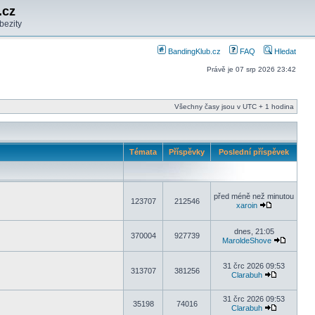
.cz
bezity
BandingKlub.cz
FAQ
Hledat
Právě je 07 srp 2026 23:42
Všechny časy jsou v UTC + 1 hodina
Témata
Příspěvky
Poslední příspěvek
před méně než minutou
123707
212546
xaroin
dnes, 21:05
370004
927739
MaroldeShove
31 črc 2026 09:53
313707
381256
Clarabuh
31 črc 2026 09:53
35198
74016
Clarabuh