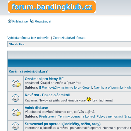
Přihlásit se
Registrovat
Vyhledat témata bez odpovědí
|
Zobrazit aktivní témata
Obsah fóra
Kavárna (veřejná diskuse)
Oznámení pro členy BF
oznámení týkající se změn a úprav fora.
Subfóra:
!! Pro nováčky na tomto foru - čtěte !!
,
Návrhy a připomínky k ch
Kavárna - Pokec o čemkoli
Kavárna. Někdy až příliš uvolněná diskuse
[tzv. tlachárna]
Volná diskuse
Všeobecné otevřené fórum o tom, co Vás zajímá.
Subfóra:
Představení
,
Termíny operací a kontrol
,
Pobyt v nemocnici
,
Sraz
Stravování po operaci (jídelníčky, režim, rady)
Informace o jídelníčku a režimu po bariatrické operaci. Nechte si poradit a