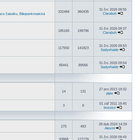
31 črc 2026 09:55
332484
360435
Clarabuh
kace žaludku
,
Biliopankreatická
31 črc 2026 09:37
185165
199796
Clarabuh
31 črc 2026 09:53
117550
141823
Sadyehaide
31 črc 2026 09:54
85441
89566
Sadyehaide
27 pro 2013 19:32
14
131
jajax
01 zář 2011 18:45
3
8
bossice
28 dub 2024 14:29
275
493
Alexml
31 črc 2026 09:43
93868
122278