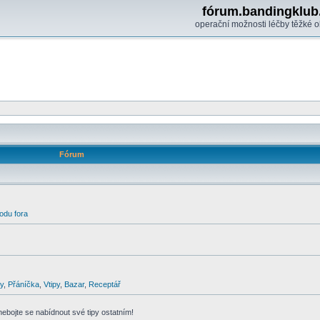
fórum.bandingklub
operační možnosti léčby těžké o
Fórum
odu fora
y
,
Přáníčka
,
Vtipy
,
Bazar
,
Receptář
 nebojte se nabídnout své tipy ostatním!