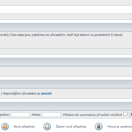
vníků (Tato data jsou založena na uživatelích, kteří byli aktivní za posledních 5 minut)
4
| Nejnovějším uživatelem je
atenitil
 jméno:
Heslo:
Přihlásit mě automaticky při každé návštěvě
Nové příspěvky
Žádné nové příspěvky
Fórum je zamknut